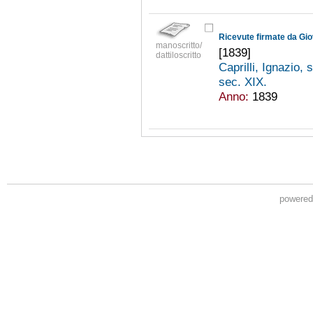
manoscritto/
[1839]
dattiloscritto
Caprilli, Ignazio,
sec. XIX.
Anno:
1839
powere