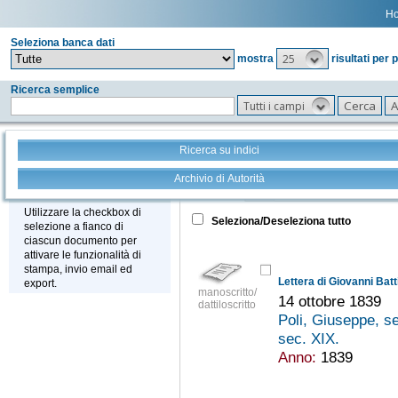
H
Seleziona banca dati
25
mostra
risultati per 
Ricerca semplice
Tutti i campi
Ricerca su indici
Archivio di Autorità
Tutto
+
Stampa - Email - Export
Utilizzare la checkbox di
Seleziona/Deseleziona tutto
selezione a fianco di
ciascun documento per
attivare le funzionalità di
stampa, invio email ed
export.
manoscritto/
14 ottobre 1839
dattiloscritto
Poli, Giuseppe, s
sec. XIX.
Anno:
1839