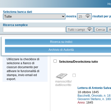
H
Seleziona banca dati
25
mostra
risultati per 
Ricerca semplice
Tutti i campi
Ricerca su indici
Archivio di Autorità
Tutto
+
Stampa - Email - Export
Utilizzare la checkbox di
Seleziona/Deseleziona tutto
selezione a fianco di
ciascun documento per
attivare le funzionalità di
stampa, invio email ed
export.
manoscritto/
dattiloscritto
18 ottobre 1845
Bacchetti, Onorato, n. 1
Giovanni Stefano, n. 18
Anno:
1845