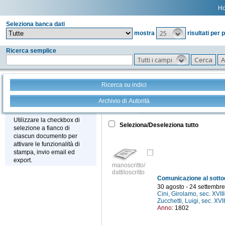
H
Seleziona banca dati
25
mostra
risultati per 
Ricerca semplice
Tutti i campi
Ricerca su indici
Archivio di Autorità
Tutto
+
Stampa - Email - Export
Utilizzare la checkbox di
Seleziona/Deseleziona tutto
selezione a fianco di
ciascun documento per
attivare le funzionalità di
stampa, invio email ed
export.
manoscritto/
dattiloscritto
30 agosto - 24 settembr
Cini, Girolamo, sec. XVII
Zucchetti, Luigi, sec. XVI
Anno:
1802