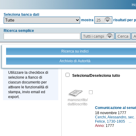
H
Seleziona banca dati
25
mostra
risultati per 
Ricerca semplice
Tutti i campi
Ricerca su indici
Archivio di Autorità
Tutto
+
Stampa - Email - Export
Utilizzare la checkbox di
Seleziona/Deseleziona tutto
selezione a fianco di
ciascun documento per
attivare le funzionalità di
stampa, invio email ed
export.
manoscritto/
dattiloscritto
18 novembre 1777
Cerchi, Alessandro, sec. 
Felice, 1730-1805
...
Anno:
1777