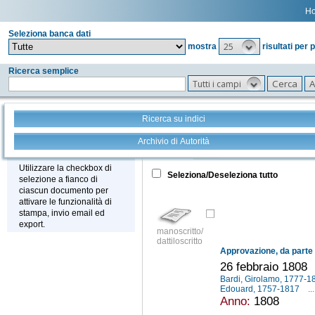
H
Seleziona banca dati
25
mostra
risultati per 
Ricerca semplice
Tutti i campi
Ricerca su indici
Archivio di Autorità
Tutto
+
Stampa - Email - Export
Utilizzare la checkbox di
Seleziona/Deseleziona tutto
selezione a fianco di
ciascun documento per
attivare le funzionalità di
stampa, invio email ed
export.
manoscritto/
dattiloscritto
26 febbraio 1808
Bardi, Girolamo, 1777-
Edouard, 1757-1817
...
Anno:
1808