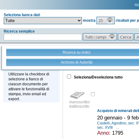
H
Seleziona banca dati
25
mostra
risultati per 
Ricerca semplice
Tutti i campi
Ricerca su indici
Archivio di Autorità
Tutto
+
Stampa - Email - Export
Utilizzare la checkbox di
Seleziona/Deseleziona tutto
selezione a fianco di
ciascun documento per
attivare le funzionalità di
stampa, invio email ed
export.
manoscritto/
dattiloscritto
20 gennaio - 9 fe
Castelli, Agostino, sec. X
sec. XVIII
...
Anno:
1795