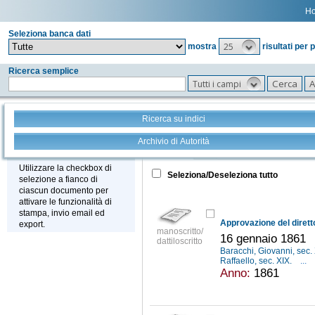
H
Seleziona banca dati
25
mostra
risultati per 
Ricerca semplice
Tutti i campi
Ricerca su indici
Archivio di Autorità
Tutto
+
Stampa - Email - Export
Utilizzare la checkbox di
Seleziona/Deseleziona tutto
selezione a fianco di
ciascun documento per
attivare le funzionalità di
stampa, invio email ed
export.
manoscritto/
16 gennaio 1861
dattiloscritto
Baracchi, Giovanni, sec.
Raffaello, sec. XIX.
...
Anno:
1861