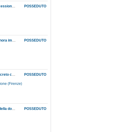
Comunicazione dal direttore della Segreteria fiorentina della Pubblica istruzione della concessione di una gratifica all'apprendista senza stipendio fisso Simonetti
POSSEDUTO
Comunicazione dalla Segreteria fiorentina della pubblica istruzione dei motivi che hanno finora impedito la registrazione del contratto di appalto per la costruzione dei ferramenti agli scaffali della sala di paleontologia
POSSEDUTO
Comunicazione dalla Segreteria fiorentina della pubblica istruzione dell'emissione di un decreto che concede un credito supplementare nel bilancio del Museo del 1863 per finanziare parte della costruzione della serra delle piante tropicali nel Giardino botanico
POSSEDUTO
uzione (Firenze)
Comunicazione dalla Segreteria fiorentina della pubblica istruzione dell'esito sfavorevole della domanda di sussidio avanzata dal servente Alinari
POSSEDUTO