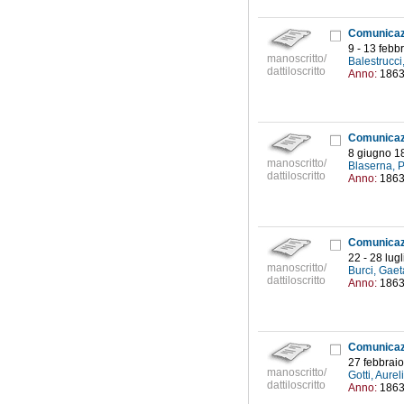
9 - 13 febb
manoscritto/
Balestrucci
dattiloscritto
Anno:
186
8 giugno 1
manoscritto/
Blaserna, 
dattiloscritto
Anno:
186
22 - 28 lug
manoscritto/
Burci, Gae
dattiloscritto
Anno:
186
27 febbrai
manoscritto/
Gotti, Aure
dattiloscritto
Anno:
186