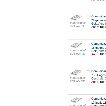
28 gennaio
manoscritto/
Gotti, Aure
dattiloscritto
Anno:
186
16 giugno 
manoscritto/
Gotti, Aure
dattiloscritto
Anno:
186
7 - 11 agos
manoscritto/
Cecchetti, 
dattiloscritto
Anno:
186
17 luglio 1
manoscritto/