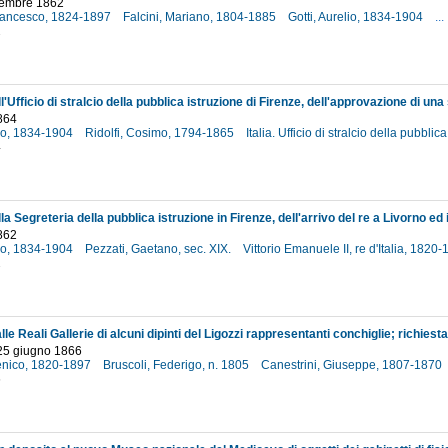
ttembre 1862
Francesco, 1824-1897
Falcini, Mariano, 1804-1885
Gotti, Aurelio, 1834-1904
...
2
864
lio, 1834-1904
Ridolfi, Cosimo, 1794-1865
Italia. Ufficio di stralcio della pubbli
4
862
lio, 1834-1904
Pezzati, Gaetano, sec. XIX.
Vittorio Emanuele II, re d'Italia, 1820
2
 25 giugno 1866
enico, 1820-1897
Bruscoli, Federigo, n. 1805
Canestrini, Giuseppe, 1807-1870
6