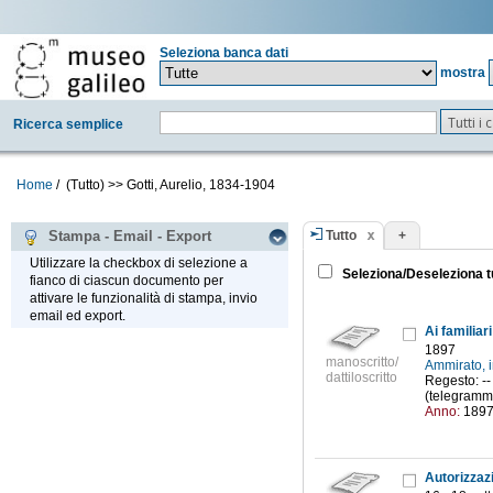
Seleziona banca dati
mostra
Tutti i
Ricerca semplice
Home
/
(Tutto)
>>
Gotti, Aurelio, 1834-1904
Tutto
+
Stampa - Email - Export
Utilizzare la checkbox di selezione a
Seleziona/Deseleziona t
fianco di ciascun documento per
attivare le funzionalità di stampa, invio
email ed export.
Ai familiari
1897
manoscritto/
Ammirato, 
dattiloscritto
Regesto: -- 
(telegramma
Anno:
189