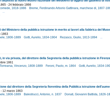
1865 - 24 febbraio 1866
icomede, 1818-1886
Breme, Ferdinando Arborio Gattinara, marchese di, 1807-1
5
...
5
o 1863
hele, 1806-1889
Gotti, Aurelio, 1834-1904
Rezasco, Giulio, 1813-1894
...
3
embre 1861
i Torrearsa, Vincenzo, 1808-1889
Feroni, Paolo, m. 1864
Gotti, Aurelio, 1834-19
1
o - 12 marzo 1863
hele, 1806-1889
Balestrucci, Antonio, n. 1837
Donati, Giovanni Battista, 1826-
3