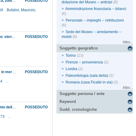
Cessione in deposito al nuovo Museo nazionale del Medioevo di oggetti dei gabinetti di fisica, zoologia e geologia non strettamente necessari alle collezioni scientifiche
POSSEDUTO
dotazione del Museo -- anticipi
(8)
>
Amministrazione finanziaria -- bilanci
869
Bufalini, Maurizio,
(6)
>
Personale -- impieghi -- retribuzioni
(6)
>
Sede del Museo -- arredamento --
Chiarimenti del Ministero della pubblica istruzione in merito ai lavori alla fabbrica del Museo: viene ribadito che non è ammessa l'esecuzione di alcun lavoro senza l'intervento del Genio civile
POSSEDUTO
mobili
(6)
Altro...
Soggetto geografico
>
Torino
(13)
>
Firenze -- provenienza
(2)
>
Londra
(2)
Chiarimenti, in via privata, del direttore della Segreteria della pubblica istruzione in Firenze in merito alla questione dei veterani in servizio di guardia: avendo il Ministero deciso che o le loro retribuzioni saranno poste a carico dell'Istituto ove prestino servizio o i suddetti verranno ritirati, sarebbe consigliabile concordare una soluzione col direttore delle Gallerie. Comunicazione ufficiale, dalla Prefettura, del regio decreto che impone il rientro dei veterani o la loro assunzione in carico da parte del Ministero da cui dipenda l'istituto presso cui prestino servizio
POSSEDUTO
>
Paleontologia (sala della)
(2)
04
...
>
Romana (casa Ficalbi in via)
(2)
Altro...
Soggetto persona / ente
Keyword
Comunicazione dal direttore della Segreteria fiorentina della Pubblica istruzione dell'aumento dello stipendio assegnato al professor Donati ed invio del decreto relativo
POSSEDUTO
Sudd. cronologiche
1873
...