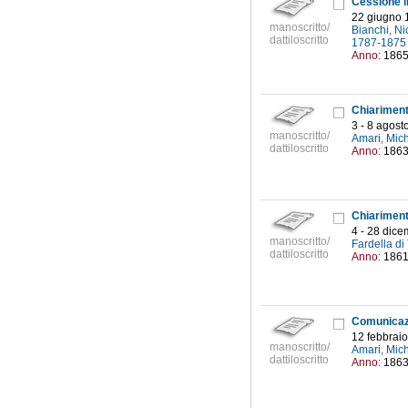
22 giugno 
manoscritto/
Bianchi, N
dattiloscritto
1787-187
Anno:
186
3 - 8 agost
manoscritto/
Amari, Mic
dattiloscritto
Anno:
186
4 - 28 dic
manoscritto/
Fardella d
dattiloscritto
Anno:
186
12 febbrai
manoscritto/
Amari, Mic
dattiloscritto
Anno:
186