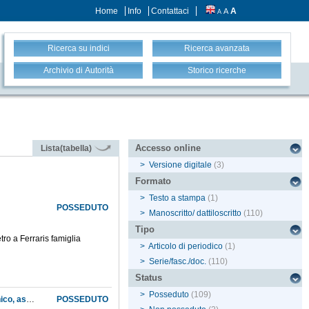
Home
Info
Contattaci
A
A
A
Ricerca su indici
Ricerca avanzata
Archivio di Autorità
Storico ricerche
Accesso online
Lista(tabella)
>
Versione digitale
(3)
Formato
>
Testo a stampa
(1)
POSSEDUTO
>
Manoscritto/ dattiloscritto
(110)
Tipo
tro a Ferraris famiglia
>
Articolo di periodico
(1)
>
Serie/fasc./doc.
(110)
Status
>
Posseduto
(109)
Autorizzazione del Ministero della pubblica istruzione ad eseguire dei lavori nell'Orto botanico, assegnandoli col sistema dell'asta pubblica
POSSEDUTO