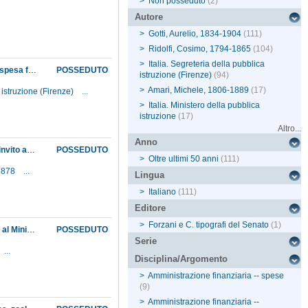
>
Non posseduto
(2)
Autore
>
Gotti, Aurelio, 1834-1904
(111)
>
Ridolfi, Cosimo, 1794-1865
(104)
>
Italia. Segreteria della pubblica
Avviso, dall'Ufficio di stralcio della pubblica istruzione di Firenze, dell'approvazione di una spesa fatta dal Museo sulla gestione del 1863 e dell'invio del mandato di pagamento
POSSEDUTO
istruzione (Firenze)
(94)
>
Amari, Michele, 1806-1889
(17)
ca istruzione (Firenze)
...
>
Italia. Ministero della pubblica
istruzione
(17)
Altro...
Anno
Avviso, dalla Segreteria della pubblica istruzione in Firenze, dell'arrivo del re a Livorno ed invito al direttore ed al corpo insegnante della Sezione di scienze naturali dell'Istituto di studi superiori a riceverlo nelle forme consuete
POSSEDUTO
>
Oltre ultimi 50 anni
(111)
-1878
...
Lingua
>
Italiano
(111)
Editore
>
Forzani e C. tipografi del Senato
(1)
Cessione alle Reali Gallerie di alcuni dipinti del Ligozzi rappresentanti conchiglie; richiesta al Ministero della pubblica istruzione di regolare i rapporti del Museo con la biblioteca Nazionale, in modo che i professori possano far acquistare ed avere in prestito con facilità, per periodi prolungati, i libri scientifici loro necessari, non avendo il Ministero accolto la richiesta di restituire al Museo i libri che nel 1814 gli furono tolti ed incorporati nella Palatina
POSSEDUTO
Serie
...
Disciplina/Argomento
>
Amministrazione finanziaria -- spese
(9)
>
Amministrazione finanziaria --