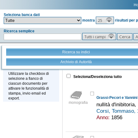
H
Seleziona banca dati
25
mostra
risultati per 
Ricerca semplice
Tutti i campi
Ricerca su indici
Archivio di Autorità
Tutto
+
Stampa - Email - Export
Utilizzare la checkbox di
Seleziona/Deseleziona tutto
selezione a fianco di
ciascun documento per
attivare le funzionalità di
stampa, invio email ed
Grassi-Pecori e Vannini
export.
monografia
nullità d'inibitori
Corsi, Tommaso,
Anno:
1856