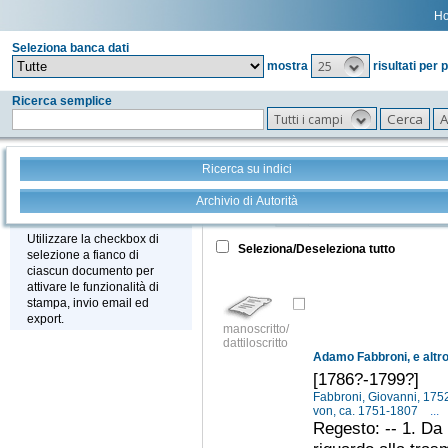
H
Seleziona banca dati
25
mostra
risultati per 
Ricerca semplice
Tutti i campi
Ricerca su indici
Archivio di Autorità
Tutto
+
Stampa - Email - Export
Utilizzare la checkbox di
Seleziona/Deseleziona tutto
selezione a fianco di
ciascun documento per
attivare le funzionalità di
stampa, invio email ed
export.
manoscritto/
dattiloscritto
Adamo Fabbroni, e altr
[1786?-1799?]
Fabbroni, Giovanni, 17
von, ca. 1751-1807
...
Regesto: -- 1. Da 