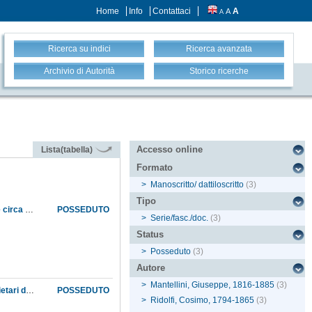
Home
Info
Contattaci
A
A
A
Ricerca su indici
Ricerca avanzata
Archivio di Autorità
Storico ricerche
Accesso online
Lista(tabella)
Formato
>
Manoscritto/ dattiloscritto
(3)
Tipo
Acquisto della collezione naturalistica del defunto Antonio Targioni Tozzetti, comprendente circa milleseicento prodotti vegetali, fra i quali una bella raccolta di scorze della Cina, ed una serie di minerali del regno di Napoli e della Toscana
POSSEDUTO
>
Serie/fasc./doc.
(3)
Status
>
Posseduto
(3)
Autore
>
Mantellini, Giuseppe, 1816-1885
(3)
Comunicazione dell'avvocato regio in merito alla stipulazione dei contratti con gli ex proprietari delle case Lemmi e Ficalbi espropriate dal Governo per ampliare il Museo
POSSEDUTO
>
Ridolfi, Cosimo, 1794-1865
(3)