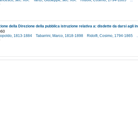
rancesco, sec. XIX.
Tanzi, Giuseppe, sec. XIX.
Ridolfi, Cosimo, 1794-1865
...
0
860
Leopoldo, 1813-1884
Tabarrini, Marco, 1818-1898
Ridolfi, Cosimo, 1794-1865
.
0