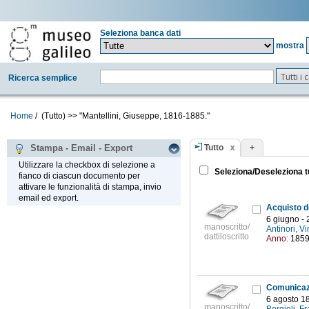
Seleziona banca dati
mostra
Tutti i
Ricerca semplice
Home
/
(Tutto)
>>
"Mantellini, Giuseppe, 1816-1885."
Tutto
+
Stampa - Email - Export
Utilizzare la checkbox di selezione a
Seleziona/Deseleziona t
fianco di ciascun documento per
attivare le funzionalità di stampa, invio
email ed export.
6 giugno -
manoscritto/
Antinori, 
dattiloscritto
Anno:
185
6 agosto 1
manoscritto/