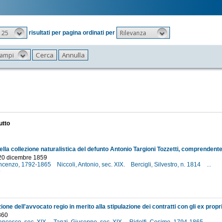
25
Rilevanza
risultati per pagina ordinati per
 campi
utto
 20 dicembre 1859
Vincenzo, 1792-1865
Niccoli, Antonio, sec. XIX.
Bercigli, Silvestro, n. 1814
...
9
860