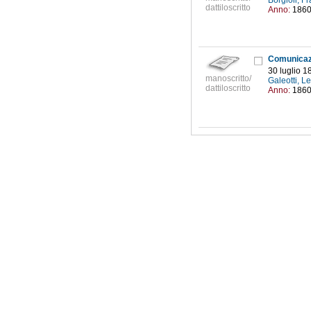
Borgioli, F
dattiloscritto
Anno:
186
30 luglio 1
manoscritto/
Galeotti, 
dattiloscritto
Anno:
186