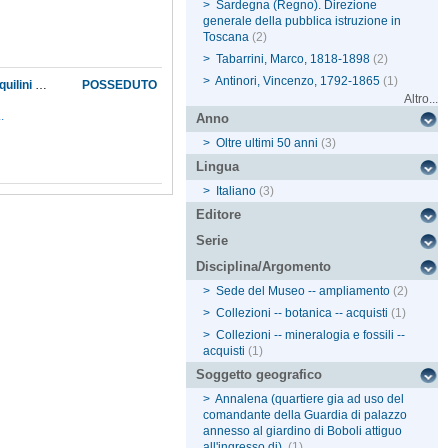
>
Sardegna (Regno). Direzione
generale della pubblica istruzione in
Toscana
(2)
>
Tabarrini, Marco, 1818-1898
(2)
>
Antinori, Vincenzo, 1792-1865
(1)
Comunicazione della Direzione della pubblica istruzione relativa a: disdette da darsi agli inquilini degli stabili acquistati dal Governo per il Museo, per le quali si indica come organo competente l'avvocato regio; eventuali altri acquisti per ampliare la fabbrica del Museo; impossibilità di consegnare definitivamente al Museo lo stabile attiguo al giardino di Boboli posto all'ingresso di Annalena, già abitato dal comandante della Guardia di palazzo, in quanto compreso nella Lista civile del re fatta a proposta della Camera dei deputati nella tornata del 6 giugno 1860
POSSEDUTO
Altro...
..
Anno
>
Oltre ultimi 50 anni
(3)
Lingua
>
Italiano
(3)
Editore
Serie
Disciplina/Argomento
>
Sede del Museo -- ampliamento
(2)
>
Collezioni -- botanica -- acquisti
(1)
>
Collezioni -- mineralogia e fossili --
acquisti
(1)
Soggetto geografico
>
Annalena (quartiere gia ad uso del
comandante della Guardia di palazzo
annesso al giardino di Boboli attiguo
all'ingresso di).
(1)