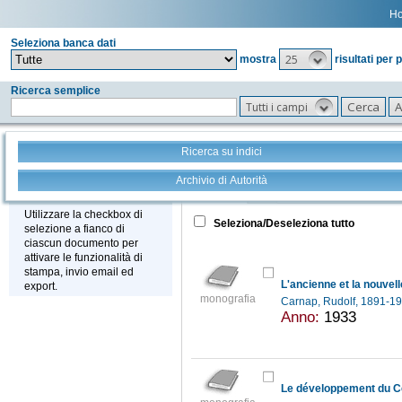
H
Seleziona banca dati
25
mostra
risultati per 
Ricerca semplice
Tutti i campi
Ricerca su indici
Archivio di Autorità
Tutto
+
Stampa - Email - Export
Utilizzare la checkbox di
Seleziona/Deseleziona tutto
selezione a fianco di
ciascun documento per
attivare le funzionalità di
stampa, invio email ed
L'ancienne et la nouvell
export.
monografia
Carnap, Rudolf, 1891-1
Anno:
1933