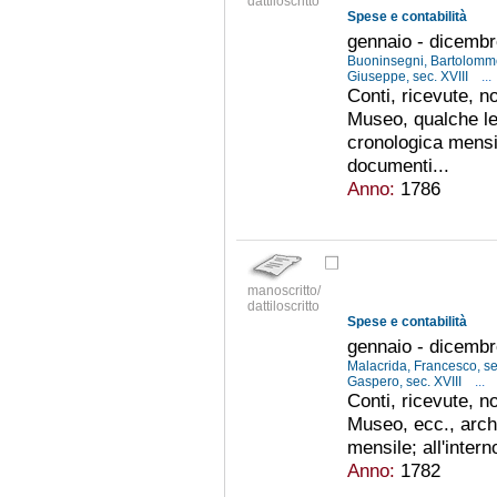
dattiloscritto
Spese e contabilità
gennaio - dicemb
Buoninsegni, Bartolomme
Giuseppe, sec. XVIII
...
Conti, ricevute, no
Museo, qualche le
cronologica mensil
documenti...
Anno:
1786
manoscritto/
dattiloscritto
Spese e contabilità
gennaio - dicemb
Malacrida, Francesco, se
Gaspero, sec. XVIII
...
Conti, ricevute, no
Museo, ecc., arch
mensile; all'inter
Anno:
1782