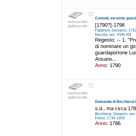
Custodi, serventi, guard
manoscritto/
[1790?]-1798
dattiloscritto
Fabbroni, Giovanni, 17
Niccola, sec. XVIII-XIX
.
Regesto: -- 1. "Pr
di nominare un gio
guardaportone Luig
Ansano...
Anno:
1790
manoscritto/
dattiloscritto
s.d., ma circa 17
Bicchierai, Gaspero, sec.
Felice, 1730-1805
...
Anno:
1786