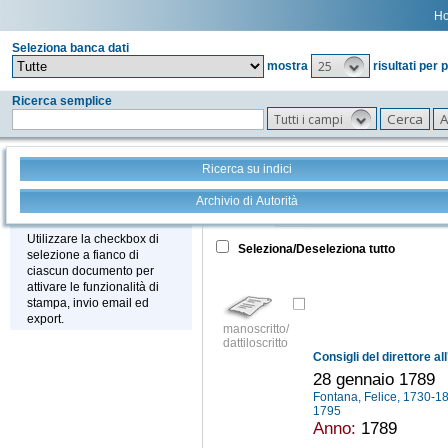
H
Seleziona banca dati
25
mostra
risultati per 
Ricerca semplice
Tutti i campi
Ricerca su indici
Archivio di Autorità
Tutto
+
Stampa - Email - Export
Utilizzare la checkbox di
Seleziona/Deseleziona tutto
selezione a fianco di
ciascun documento per
attivare le funzionalità di
stampa, invio email ed
export.
manoscritto/
dattiloscritto
28 gennaio 1789
Fontana, Felice, 1730-
1795
Anno:
1789