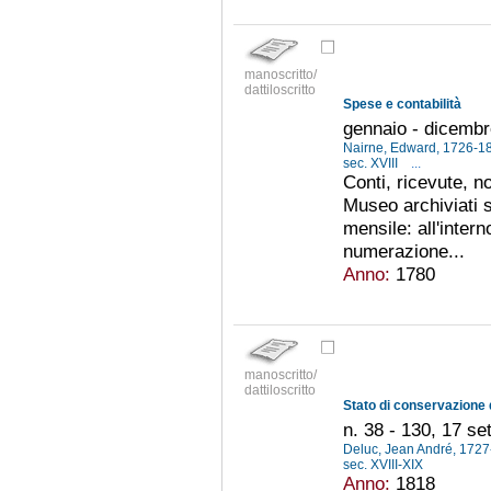
manoscritto/
dattiloscritto
Spese e contabilità
gennaio - dicemb
Nairne, Edward, 1726-
sec. XVIII
...
Conti, ricevute, no
Museo archiviati 
mensile: all'inte
numerazione...
Anno:
1780
manoscritto/
dattiloscritto
Stato di conservazione 
n. 38 - 130, 17 s
Deluc, Jean André, 172
sec. XVIII-XIX
Anno:
1818