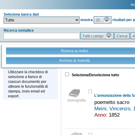
H
Seleziona banca dati
25
mostra
risultati per 
Ricerca semplice
Tutti i campi
Ricerca su indici
Archivio di Autorità
Tutto
+
Stampa - Email - Export
Utilizzare la checkbox di
Seleziona/Deseleziona tutto
selezione a fianco di
ciascun documento per
attivare le funzionalità di
stampa, invio email ed
export.
monografia
poemetto sacro
Meini, Vincenzo,
Anno:
1852