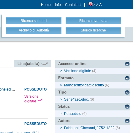
Home
Info
Contattaci
A
A
A
Ricerca su indici
Ricerca avanzata
Archivio di Autorità
Storico ricerche
Accesso online
Lista(tabella)
>
Versione digitale
(4)
Formato
>
Manoscritto/ dattiloscritto
(6)
Approvazione, da parte delle autorità competenti, dello scambio di alloggi fra il guardaportone ed il giardiniere del Museo
POSSEDUTO
Tipo
Versione
>
Serie/fasc./doc.
(6)
digitale
Status
>
Posseduto
(6)
Autore
POSSEDUTO
>
Fabbroni, Giovanni, 1752-1822
(6)