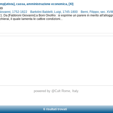
omp[utista], cassa, amministrazione economica, [XI]
99
Giovanni, 1752-1822
Bartolini Baldelli, Luigi, 1745-1800
Berni, Filippo, sec. XVII
 1. Da [Fabbroni Giovanni] a Boni Onofrio : si esprime un parere in merito all'allog
hierai, il quale lamenta le cattive condizioni...
9
powered by
@Cult
Rome, Italy.
6 risultati trovati