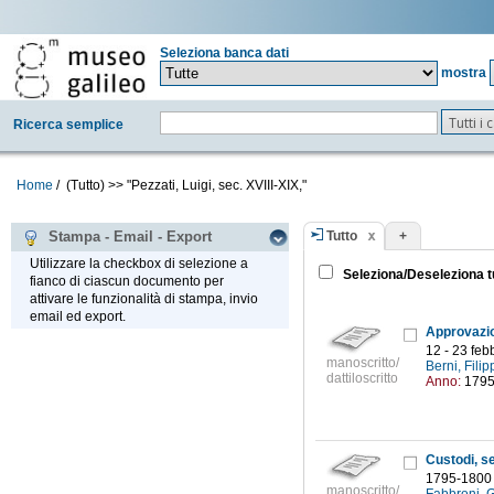
Seleziona banca dati
mostra
Tutti i
Ricerca semplice
Home
/
(Tutto)
>>
"Pezzati, Luigi, sec. XVIII-XIX,"
Tutto
+
Stampa - Email - Export
Utilizzare la checkbox di selezione a
Seleziona/Deseleziona t
fianco di ciascun documento per
attivare le funzionalità di stampa, invio
email ed export.
12 - 23 feb
manoscritto/
Berni, Filip
dattiloscritto
Anno:
179
Custodi, se
1795-1800
manoscritto/