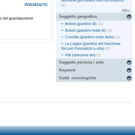
lavorante giornaliero nell'orto botanico
POSSEDUTO
(1)
Altro...
I
...
Soggetto geografico
gio del guardaportone
>
Boboli (giardino di).
(1)
>
Boboli (giardino reale di).
(1)
>
Crocetta (giardino reale della)
(1)
>
La Loggia (giardino del marchese
Niccolò Panciatichi a villa)
(1)
>
Pitti (stanzone dei)
(1)
Soggetto persona / ente
Keyword
Sudd. cronologiche