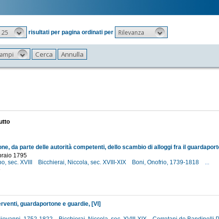
25
Rilevanza
risultati per pagina ordinati per
 campi
utto
braio 1795
po, sec. XVIII
Bicchierai, Niccola, sec. XVIII-XIX
Boni, Onofrio, 1739-1818
...
5
rventi, guardaportone e guardie, [VI]