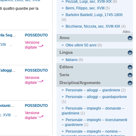
aparoni, Lelio, sec. XVIII
>
Pezzati, Luigi, sec. XVIII-XIX
(6)
>
Berni, Filippo, sec. XVIII
(5)
di quattro guardie per la
>
Bartolini Baldelli, Luigi, 1745-1800
(4)
>
Bicchierai, Niccola, sec. XVIII-XIX
(4)
Altro...
Licenziamento del giardiniere del Museo per gravi trascuratezze nel servizio. Decisione della Segreteria della corona di non procedere ad una sostituzione stabile, ma di assumere come giornaliero Pezzati Luigi, per poterne valutare l'operato in vista della copertura definitiva dell'impiego
POSSEDUTO
Anno
Versione
XVIII
...
>
Oltre ultimi 50 anni
(6)
digitale
Lingua
>
Italiano
(6)
Editore
Ordine della Segreteria della corona di richiedere all'ex giardiniere del Museo le chiavi dell'alloggio che non ha più diritto di occupare dopo il licenziamento e che spetta ormai al suo sostituto
POSSEDUTO
Serie
Versione
digitale
Disciplina/Argomento
>
Personale -- alloggi -- giardiniere
(2)
>
Personale -- alloggi -- guardaportone
(1)
Rescritto granducale che risolve col visto la domanda del lavorante giornaliero dell' Orto botanico di essere pagato anche nei giorni festivi
POSSEDUTO
>
Personale -- impieghi -- domande --
Versione
giardiniere
(1)
. XVIII
...
digitale
>
Personale -- impieghi -- licenziamenti
-- giardiniere
(1)
>
Personale -- impieghi -- nomine --