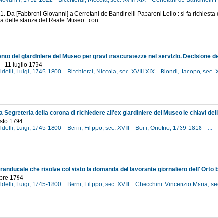
Giovanni, 1752-1822
Bicchierai, Niccola, sec. XVIII-XIX
Cerretani de Bandinelli P
 1. Da [Fabbroni Giovanni] a Cerretani de Bandinelli Paparoni Lelio : si fa richiesta 
a delle stanze del Reale Museo : con...
5
 - 11 luglio 1794
aldelli, Luigi, 1745-1800
Bicchierai, Niccola, sec. XVIII-XIX
Biondi, Jacopo, sec. 
4
osto 1794
aldelli, Luigi, 1745-1800
Berni, Filippo, sec. XVIII
Boni, Onofrio, 1739-1818
...
4
obre 1794
aldelli, Luigi, 1745-1800
Berni, Filippo, sec. XVIII
Checchini, Vincenzio Maria, sec
4