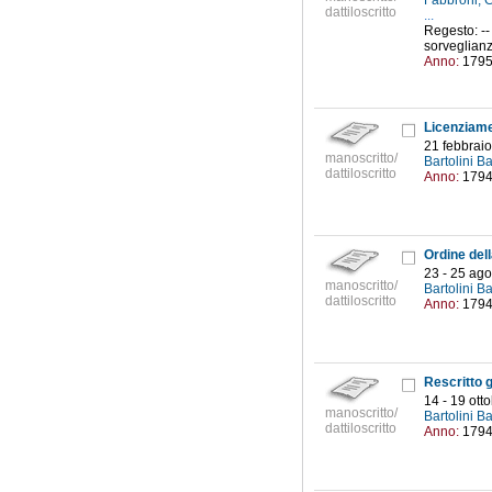
Fabbroni, 
dattiloscritto
...
Regesto: --
sorveglianz
Anno:
179
21 febbraio
manoscritto/
Bartolini B
dattiloscritto
Anno:
179
23 - 25 ag
manoscritto/
Bartolini B
dattiloscritto
Anno:
179
14 - 19 ott
manoscritto/
Bartolini B
dattiloscritto
Anno:
179