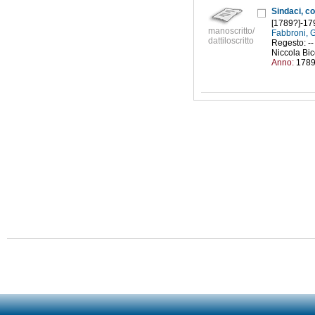
Sindaci, c
[1789?]-17
manoscritto/
Fabbroni, 
dattiloscritto
Regesto: --
Niccola Bicc
Anno:
178