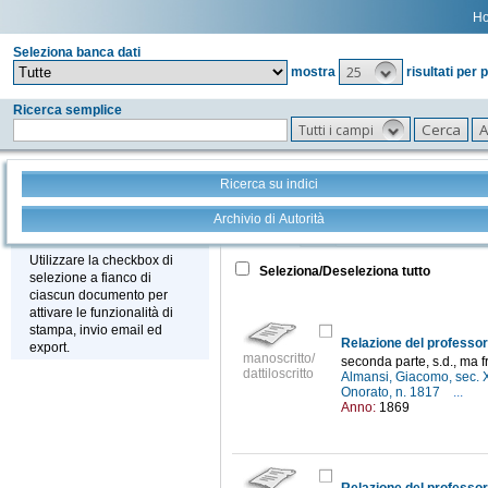
H
Seleziona banca dati
25
mostra
risultati per 
Ricerca semplice
Tutti i campi
Ricerca su indici
Archivio di Autorità
Tutto
+
Stampa - Email - Export
Utilizzare la checkbox di
Seleziona/Deseleziona tutto
selezione a fianco di
ciascun documento per
attivare le funzionalità di
stampa, invio email ed
Relazione del professor
export.
manoscritto/
seconda parte, s.d., ma f
dattiloscritto
Almansi, Giacomo, sec. 
Onorato, n. 1817
...
Anno:
1869