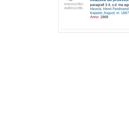
Relazione del professor
manoscritto/
paragrafi 3-4, s.d. ma a
dattiloscritto
Heurck, Henri Ferdinan
Kappler, August, m. 188
Anno:
1868