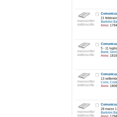
21 febbraio
manoscritto/
Bartolini B
dattiloscritto
Anno:
179
5 - 11 lugl
manoscritto/
Bardi, Gir
dattiloscritto
Anno:
181
13 settemb
manoscritto/
Corsi, Cris
dattiloscritto
Anno:
180
28 marzo 
manoscritto/
Bartolini B
dattiloscritto
Anno:
179