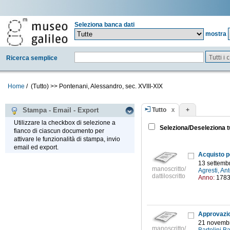
Seleziona banca dati
mostra
Tutti i
Ricerca semplice
Home
/
(Tutto)
>>
Pontenani, Alessandro, sec. XVIII-XIX
Tutto
+
Stampa - Email - Export
Utilizzare la checkbox di selezione a
Seleziona/Deseleziona t
fianco di ciascun documento per
attivare le funzionalità di stampa, invio
email ed export.
13 settemb
manoscritto/
Agresti, Ant
dattiloscritto
Anno:
178
21 novembr
manoscritto/