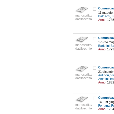
11 maggio 
manoscritto/
Baldacci, F
dattiloscritto
Anno:
178
17 - 24 ma
manoscritto/
Bartolini B
dattiloscritto
Anno:
179
21 dicembr
manoscritto/
Antinori, 
dattiloscritto
Amministraz
Anno:
183
14 - 19 gi
manoscritto/
Fontana, F
dattiloscritto
Anno:
178