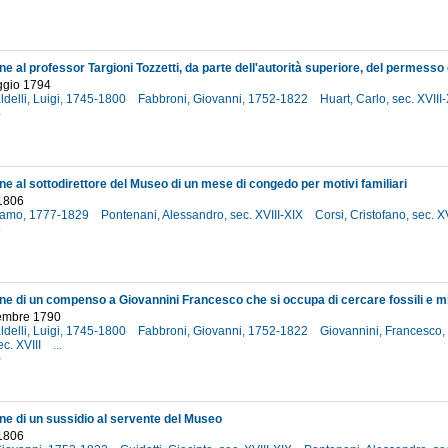
ggio 1794
aldelli, Luigi, 1745-1800
Fabbroni, Giovanni, 1752-1822
Huart, Carlo, sec. XVIII
4
e al sottodirettore del Museo di un mese di congedo per motivi familiari
1806
olamo, 1777-1829
Pontenani, Alessandro, sec. XVIII-XIX
Corsi, Cristofano, sec. X
6
cembre 1790
aldelli, Luigi, 1745-1800
Fabbroni, Giovanni, 1752-1822
Giovannini, Francesco, d
ec. XVIII
...
0
e di un sussidio al servente del Museo
1806