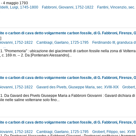
 - 4 maggio 1793
aldelli, Luigi, 1745-1800
Fabbroni, Giovanni, 1752-1822
Fantini, Vincenzio, sec.
3
]
Giovanni, 1752-1822
Cambiagi, Gaetano, 1725-1795
Ferdinando III, granduca d
4
...
1. "Promemoria" : ubicazione dei giacimenti di carbon fossile nella zona di Volterra / [
, c. 169 m. -- 2. Da [Pontenani Alessandro]...
9
Giovanni, 1752-1822
Gavard des Pivets, Giuseppe Maria, sec. XVIII-XIX
Grobert,
 1. Da Gavard des Pivets Giuseppe Maria a Fabbroni Giovanni : Gavard dichiara di po
le nelle saline volterrane solo fino...
9
Giovanni, 1752-1822
Cambiagi, Gaetano, 1725-1795
Grobert, Filippo, sec. XVIII