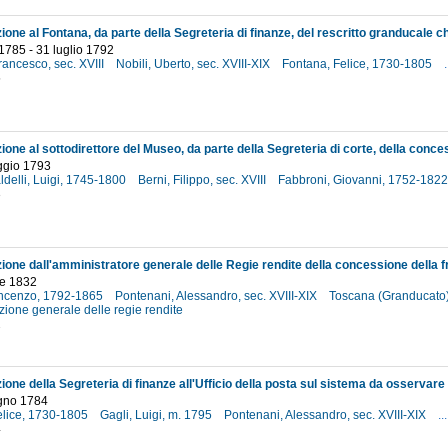
1785 - 31 luglio 1792
rancesco, sec. XVIII
Nobili, Uberto, sec. XVIII-XIX
Fontana, Felice, 1730-1805
.
5
ggio 1793
aldelli, Luigi, 1745-1800
Berni, Filippo, sec. XVIII
Fabbroni, Giovanni, 1752-182
3
e 1832
Vincenzo, 1792-1865
Pontenani, Alessandro, sec. XVIII-XIX
Toscana (Granducato)
ione generale delle regie rendite
2
ugno 1784
elice, 1730-1805
Gagli, Luigi, m. 1795
Pontenani, Alessandro, sec. XVIII-XIX
...
4