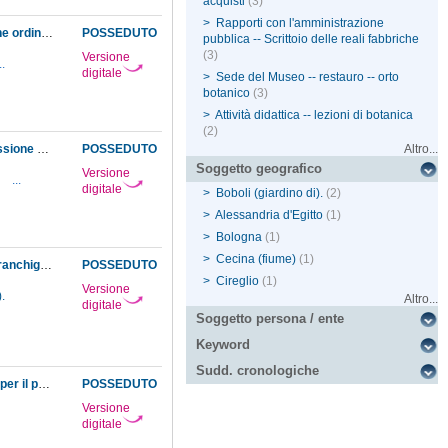
acquisti
(3)
>
Rapporti con l'amministrazione
Comunicazione al Fontana, da parte della Segreteria di finanze, del rescritto granducale che ordina il pagamento di trenta scudi a Prucher Ulderico per delle piante fornite al Museo per l'Orto botanico
POSSEDUTO
pubblica -- Scrittoio delle reali fabbriche
(3)
Versione
..
digitale
>
Sede del Museo -- restauro -- orto
botanico
(3)
>
Attività didattica -- lezioni di botanica
(2)
Comunicazione al sottodirettore del Museo, da parte della Segreteria di corte, della concessione al professore Targioni Tozzetti del permesso di valersi del giardiniere del Museo per disporre le piante sulle quali deve di volta in volta fare la sua lezione
POSSEDUTO
Altro...
Soggetto geografico
Versione
2
...
digitale
>
Boboli (giardino di).
(2)
>
Alessandria d'Egitto
(1)
>
Bologna
(1)
>
Cecina (fiume)
(1)
Comunicazione dall'amministratore generale delle Regie rendite della concessione della franchigia doganale per il barile, contenente pesci in spirito, proveniente da Alessandria d'Egitto e diretto al Museo
POSSEDUTO
>
Cireglio
(1)
Versione
.
Altro...
digitale
Soggetto persona / ente
Keyword
Sudd. cronologiche
Comunicazione della Segreteria di finanze all'Ufficio della posta sul sistema da osservare per il pagamento delle spese per lettere e pacchi inviati e ricevuti dal Museo
POSSEDUTO
Versione
digitale