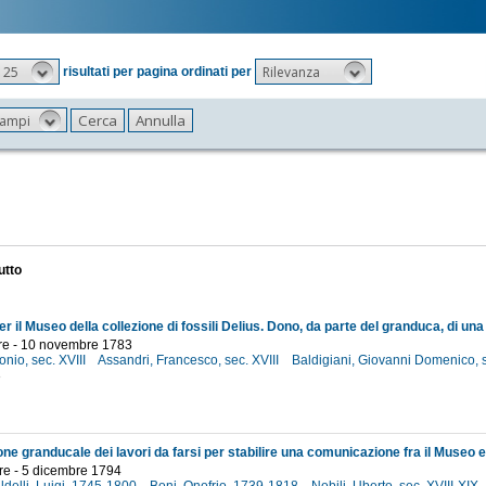
25
Rilevanza
risultati per pagina ordinati per
 campi
utto
re - 10 novembre 1783
onio, sec. XVIII
Assandri, Francesco, sec. XVIII
Baldigiani, Giovanni Domenico, s
3
e - 5 dicembre 1794