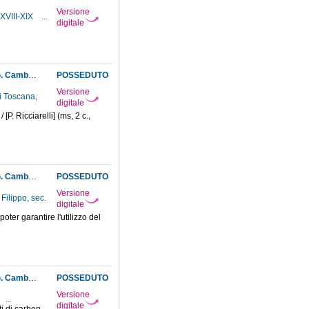
Versione
 XVIII-XIX
...
digitale
Dell'antracite o carbon di cava detto volgarmente carbon fossile, di G. Fabbroni, Firenze, G. Cambiagi, 1790, ed estrazione del carbon fossile in Val di Cecina, I
POSSEDUTO
Versione
i Toscana,
digitale
P. Ricciarelli] (ms, 2 c.,
Dell'antracite o carbon di cava detto volgarmente carbon fossile, di G. Fabbroni, Firenze, G. Cambiagi, 1790, ed estrazione del carbon fossile in Val di Cecina, II
POSSEDUTO
Versione
 Filippo, sec.
digitale
ter garantire l'utilizzo del
Dell'antracite o carbon di cava detto volgarmente carbon fossile, di G. Fabbroni, Firenze, G. Cambiagi, 1790, ed estrazione del carbon fossile in Val di Cecina, III
POSSEDUTO
Versione
...
digitale