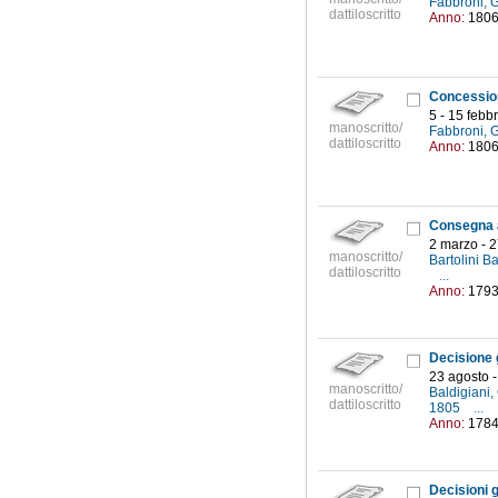
Fabbroni, 
dattiloscritto
Anno:
180
5 - 15 febb
manoscritto/
Fabbroni, 
dattiloscritto
Anno:
180
2 marzo - 
manoscritto/
Bartolini B
dattiloscritto
...
Anno:
179
23 agosto 
manoscritto/
Baldigiani,
dattiloscritto
1805
...
Anno:
178