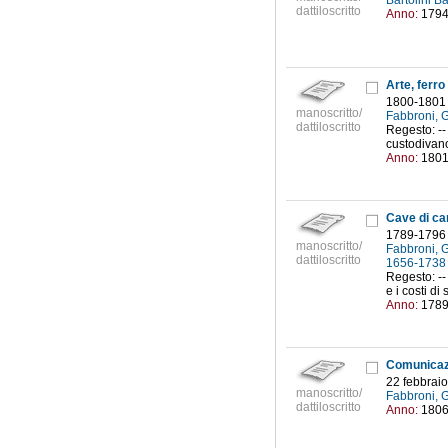
Bartolini B
dattiloscritto
Anno:
179
Arte, ferro
1800-1801
manoscritto/
Fabbroni, 
dattiloscritto
Regesto: -- 
custodivano
Anno:
180
Cave di car
1789-1796
manoscritto/
Fabbroni, 
dattiloscritto
1656-173
Regesto: --
e i costi di
Anno:
178
22 febbrai
manoscritto/
Fabbroni, 
dattiloscritto
Anno:
180