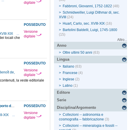
...
digitale
>
Fabbroni, Giovanni, 1752-1822
(48)
>
Schmidweiller, Luigi Dithmar di, sec.
XVIII
(24)
>
Huart, Carlo, sec. XVIII-XIX
(16)
POSSEDUTO
>
Bartolini Baldelli, Luigi, 1745-1800
Versione
XVIII-XIX
...
(15)
digitale
dei locali che
Altro...
Anno
>
Oltre ultimi 50 anni
(63)
Lingua
POSSEDUTO
>
Italiano
(63)
Versione
Benoît de,
>
Francese
(4)
digitale
>
Inglese
(2)
contenuti, la veste editoriale
>
Latino
(1)
Editore
Serie
Comunicazione al direttore, da parte della Segreteria di finanze, di aver provveduto al trasporto dal Museo alla Zecca dei mobili e utensili da lui indicati
POSSEDUTO
Disciplina/Argomento
Versione
>
Collezioni -- astronomia e
III-XIX
...
digitale
cosmografia -- fabbricazione
(3)
>
Collezioni -- mineralogia e fossili --