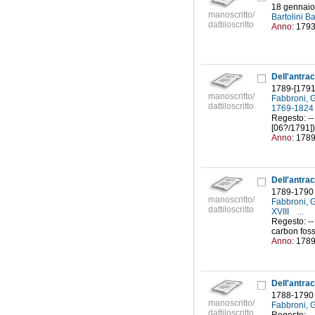
18 gennaio
manoscritto/
Bartolini B
dattiloscritto
Anno:
179
1789-[1791
manoscritto/
Fabbroni, 
dattiloscritto
1769-182
Regesto: -- 
[06?/1791])
Anno:
178
1789-1790
manoscritto/
Fabbroni, 
dattiloscritto
XVIII
...
Regesto: --
carbon fossi
Anno:
178
1788-1790
manoscritto/
Fabbroni, 
dattiloscritto