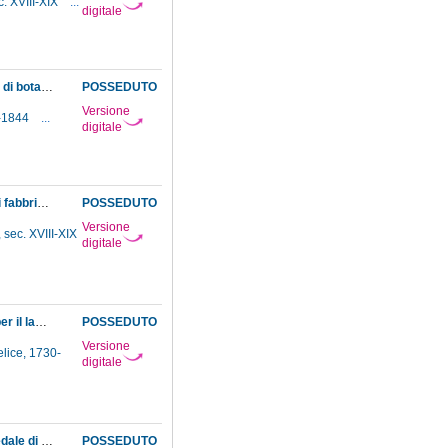
. XVIII-XIX
...
digitale
Concessione in prestito, per un mese, al professore Savi dell'Università di Pisa di un testo di botanica, "Flora Danica", della biblioteca del Museo
POSSEDUTO
Versione
9-1844
...
digitale
Consegna al Museo dell'orticello di uno stabile ad esso contiguo, che lo Scrittoio delle reali fabbriche ha acquistato dal monastero di S. Orsola. Decisione della direzione del Museo di stabilirvi un arboreto botanico, trapiantandovi anche le piante esotiche provenienti dal soppresso orto botanico di S. Maria Nuova. Equivoci insorti fra il sottodirettore del Museo e il direttore dello Scrittoio delle reali fabbriche a proposito dei lavori occorrenti allo scopo suddetto e ordine della Segreteria di finanze di rimandarli all'anno 1794
POSSEDUTO
Versione
 sec. XVIII-XIX
digitale
Decisione granducale di assegnare una gratifica al professor Slop dell'Università di Pisa per il lavoro compiuto nella specola del Museo
POSSEDUTO
Versione
lice, 1730-
digitale
Decisioni granducali in conseguenza della soppressione del giardino botanico dell'Arcispedale di S. Maria Nuova: le piante rare saranno consegnate all'Orto botanico del Museo, mentre quelle più propriamente medicinali andranno all'orto agrario dell' Accademia dei Georgofili. Inoltre il professore Targioni Tozzetti Ottaviano potrà tenere pubbliche lezioni di botanica nel Giardino del Museo, senza però interferire in alcun modo con l'attività del medesimo
POSSEDUTO