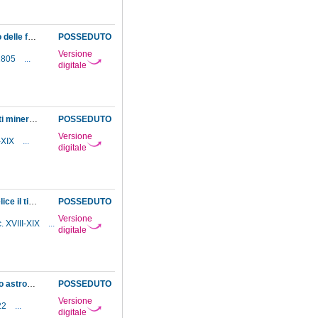
Comunicazione, da parte della Segreteria della corona, dei dubbi avanzati dal Dipartimento delle finanze in merito al locale da destinarsi alla costruzione del gran cerchio astronomico
POSSEDUTO
Versione
-1805
...
digitale
Comunicazione, dalla Segreteria di corte e dalla Dogana, dell'arrivo di una cassa di prodotti mineralogici dell'Elba che, per ordine del granduca, sono destinati al Museo
POSSEDUTO
Versione
I-XIX
...
digitale
Comunicazione, dalla Segreteria di finanze, della decisione sovrana di accordare a Gori Felice il titolo di macchinista regio
POSSEDUTO
Versione
. XVIII-XIX
...
digitale
Comunicazioni della Segreteria della corona relative al luogo in cui costruire il gran cerchio astronomico ed al meccanismo per elevarlo nella specola; avviso della Segreteria di finanze di aver trasmesso ai funzionari competenti gli ordini relativi alla conservazione delle piante del soppresso orto di S. Maria Nuova che dovranno essere trapiantate nel nuovo arboreto botanico del Museo
POSSEDUTO
Versione
22
...
digitale