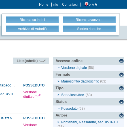
Home
Info
Contattaci
A
A
A
Ricerca su indici
Ricerca avanzata
Archivio di Autorità
Storico ricerche
Accesso online
Lista(tabella)
>
Versione digitale
(58)
Formato
>
Manoscritto/ dattiloscritto
(63)
Acquisto per il Museo della collezione di fossili Delius. Dono, da parte del granduca, di una tabacchiera di lapislazzuli al barone Born, che da Vienna ne ha curato l'imballaggio ed il trasporto
POSSEDUTO
Tipo
Versione
ec. XVIII
...
>
Serie/fasc./doc.
(63)
digitale
Status
>
Posseduto
(63)
Autore
Approvazione granducale dei lavori da farsi per stabilire una comunicazione fra il Museo e le stanze in cui verrà costruito il gran cerchio astronomico
POSSEDUTO
>
Pontenani, Alessandro, sec. XVIII-XIX
Versione
(63)