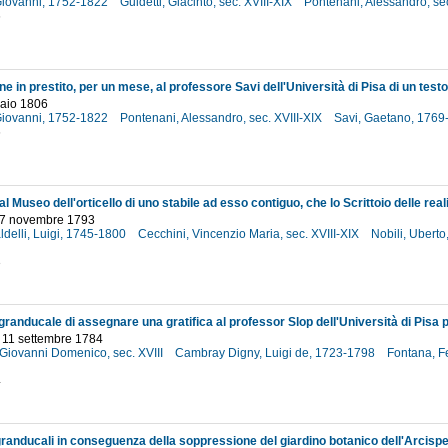
Giovanni, 1752-1822
Guidetti, Giacinto, sec. XVIII-XIX
Pontenani, Alessandro, sec
6
raio 1806
Giovanni, 1752-1822
Pontenani, Alessandro, sec. XVIII-XIX
Savi, Gaetano, 176
6
27 novembre 1793
aldelli, Luigi, 1745-1800
Cecchini, Vincenzio Maria, sec. XVIII-XIX
Nobili, Uberto,
3
- 11 settembre 1784
 Giovanni Domenico, sec. XVIII
Cambray Digny, Luigi de, 1723-1798
Fontana, Fe
4