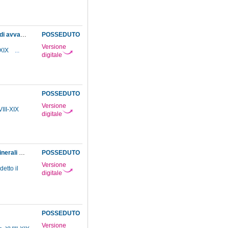
Concessione al professor Targioni Tozzetti, da parte dell'autorità superiore, del permesso di avvalersi dell'erbaiolo Valenzani Luigi per disporre le piante per le sue lezioni nell'Orto botanico del Museo
POSSEDUTO
Versione
-XIX
...
digitale
POSSEDUTO
Versione
VIII-XIX
digitale
Concessione di un compenso a Giovannini Francesco che si occupa di cercare fossili e minerali per il Museo
POSSEDUTO
Versione
etto il
digitale
POSSEDUTO
Versione