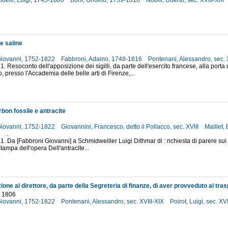
aldelli, Luigi, 1745-1800
Boni, Onofrio, 1739-1818
Nobili, Uberto, sec. XVIII-XIX
4
 e saline
Giovanni, 1752-1822
Fabbroni, Adamo, 1748-1816
Pontenani, Alessandro, sec. 
1. Resoconto dell'apposizione dei sigilli, da parte dell'esercito francese, alla porta 
, presso l'Accademia delle belle arti di Firenze,...
1
bon fossile e antracite
Giovanni, 1752-1822
Giovannini, Francesco, detto il Pollacco, sec. XVIII
Maillet, 
8
...
 1. Da [Fabbroni Giovanni] a Schmidweiller Luigi Dithmar di : richiesta di parere sui 
 stampa dell'opera Dell'antracite...
9
o 1806
Giovanni, 1752-1822
Pontenani, Alessandro, sec. XVIII-XIX
Poirot, Luigi, sec. XV
6