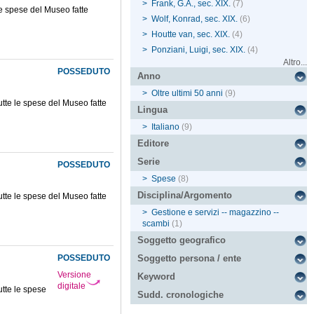
>
Frank, G.A., sec. XIX.
(7)
 le spese del Museo fatte
>
Wolf, Konrad, sec. XIX.
(6)
>
Houtte van, sec. XIX.
(4)
>
Ponziani, Luigi, sec. XIX.
(4)
Altro...
POSSEDUTO
Anno
>
Oltre ultimi 50 anni
(9)
tutte le spese del Museo fatte
Lingua
>
Italiano
(9)
Editore
Serie
POSSEDUTO
>
Spese
(8)
Disciplina/Argomento
tutte le spese del Museo fatte
>
Gestione e servizi -- magazzino --
scambi
(1)
Soggetto geografico
POSSEDUTO
Soggetto persona / ente
Versione
Keyword
digitale
tutte le spese
Sudd. cronologiche