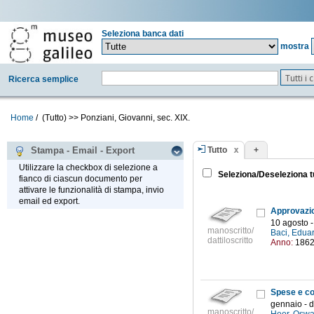
Seleziona banca dati
mostra
Tutti i
Ricerca semplice
Home
/
(Tutto)
>>
Ponziani, Giovanni, sec. XIX.
Tutto
+
Stampa - Email - Export
Utilizzare la checkbox di selezione a
Seleziona/Deseleziona t
fianco di ciascun documento per
attivare le funzionalità di stampa, invio
email ed export.
10 agosto 
manoscritto/
Baci, Edua
dattiloscritto
Anno:
186
Spese e co
gennaio - 
manoscritto/