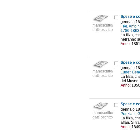
Spese e co
gennaio 18
manoscritto/
Fée, Antoin
dattiloscritto
1786-186
La filza, ch
nell'anno s
Anno:
185
Spese e co
gennaio 18
manoscritto/
Luder, Bene
dattiloscritto
La filza, ch
del Museo f
Anno:
185
Spese e co
gennaio 18
manoscritto/
Ponziani, G
dattiloscritto
La filza, c
affari. Si tr
Anno:
184