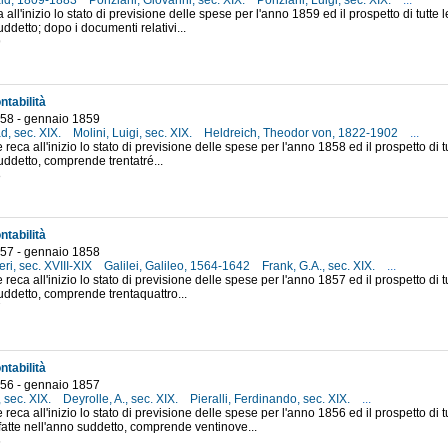
ld, 1809-1883
Ponziani, Giovanni, sec. XIX.
Ponziani, Luigi, sec. XIX.
...
a all'inizio lo stato di previsione delle spese per l'anno 1859 ed il prospetto di tutte
ddetto; dopo i documenti relativi...
9
ntabilità
58 - gennaio 1859
d, sec. XIX.
Molini, Luigi, sec. XIX.
Heldreich, Theodor von, 1822-1902
...
e reca all'inizio lo stato di previsione delle spese per l'anno 1858 ed il prospetto di 
uddetto, comprende trentatré...
8
ntabilità
57 - gennaio 1858
eri, sec. XVIII-XIX
Galilei, Galileo, 1564-1642
Frank, G.A., sec. XIX.
...
e reca all'inizio lo stato di previsione delle spese per l'anno 1857 ed il prospetto di 
uddetto, comprende trentaquattro...
7
ntabilità
56 - gennaio 1857
, sec. XIX.
Deyrolle, A., sec. XIX.
Pieralli, Ferdinando, sec. XIX.
...
e reca all'inizio lo stato di previsione delle spese per l'anno 1856 ed il prospetto di 
atte nell'anno suddetto, comprende ventinove...
6