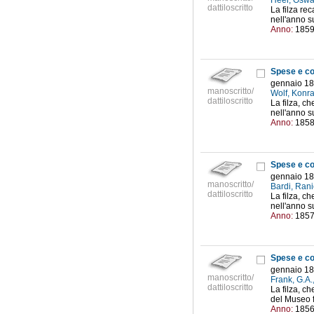
Heer, Oswa
dattiloscritto
La filza rec
nell'anno su
Anno:
185
Spese e co
gennaio 18
manoscritto/
Wolf, Konra
dattiloscritto
La filza, ch
nell'anno s
Anno:
185
Spese e co
gennaio 18
manoscritto/
Bardi, Rani
dattiloscritto
La filza, ch
nell'anno s
Anno:
185
Spese e co
gennaio 18
manoscritto/
Frank, G.A.
dattiloscritto
La filza, ch
del Museo f
Anno:
185