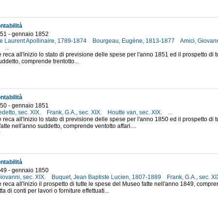
ntabilità
51 - gennaio 1852
e Laurent Apollinaire, 1789-1874
Bourgeau, Eugène, 1813-1877
Amici, Giovann
3
...
e reca all'inizio lo stato di previsione delle spese per l'anno 1851 ed il prospetto di 
uddetto, comprende trentotto...
1
ntabilità
50 - gennaio 1851
detto, sec. XIX.
Frank, G.A., sec. XIX.
Houtte van, sec. XIX.
...
e reca all'inizio lo stato di previsione delle spese per l'anno 1850 ed il prospetto di 
atte nell'anno suddetto, comprende ventotto affari....
0
ntabilità
49 - gennaio 1850
iovanni, sec. XIX.
Buquet, Jean Baptiste Lucien, 1807-1889
Frank, G.A., sec. X
he reca all'inizio il prospetto di tutte le spese del Museo fatte nell'anno 1849, comp
atta di conti per lavori o forniture effettuati...
9