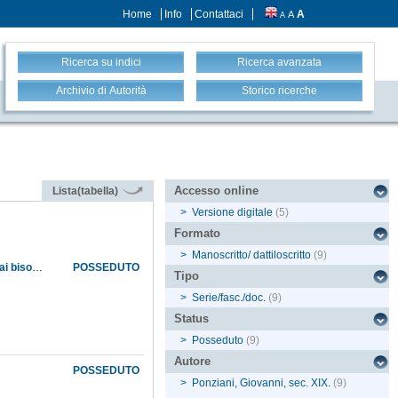
Home
Info
Contattaci
A
A
A
Ricerca su indici
Ricerca avanzata
Archivio di Autorità
Storico ricerche
Accesso online
Lista(tabella)
>
Versione digitale
(5)
Formato
>
Manoscritto/ dattiloscritto
(9)
Approvazione del direttore del Museo al baratto di oggetti di magazzino inutili con altri utili ai bisogni giornalieri
POSSEDUTO
Tipo
>
Serie/fasc./doc.
(9)
Status
>
Posseduto
(9)
Autore
POSSEDUTO
>
Ponziani, Giovanni, sec. XIX.
(9)