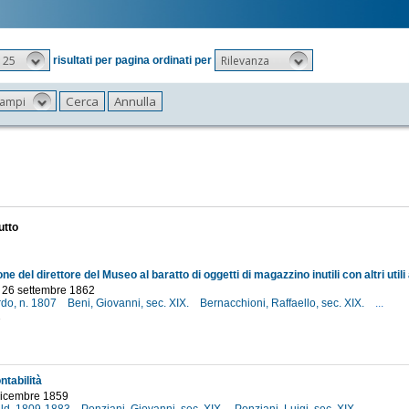
25
Rilevanza
risultati per pagina ordinati per
 campi
utto
- 26 settembre 1862
rdo, n. 1807
Beni, Giovanni, sec. XIX.
Bernacchioni, Raffaello, sec. XIX.
...
2
ntabilità
dicembre 1859