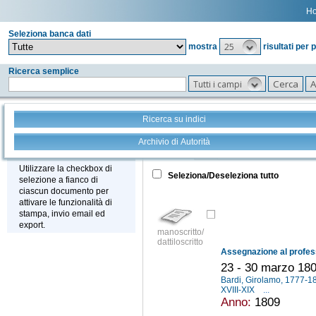
H
Seleziona banca dati
25
mostra
risultati per 
Ricerca semplice
Tutti i campi
Ricerca su indici
Archivio di Autorità
Tutto
+
Stampa - Email - Export
Utilizzare la checkbox di
Seleziona/Deseleziona tutto
selezione a fianco di
ciascun documento per
attivare le funzionalità di
stampa, invio email ed
export.
manoscritto/
dattiloscritto
23 - 30 marzo 18
Bardi, Girolamo, 1777-
XVIII-XIX
...
Anno:
1809