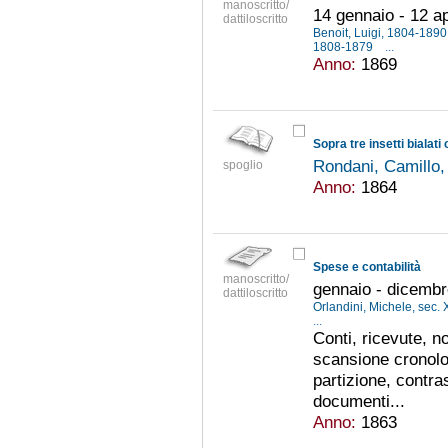
manoscritto/
14 gennaio - 12 ap
dattiloscritto
Benoit, Luigi, 1804-189
1808-1879
...
Anno:
1869
Sopra tre insetti bialati
Rondani, Camillo
spoglio
Anno:
1864
Spese e contabilità
manoscritto/
gennaio - dicemb
dattiloscritto
Orlandini, Michele, sec. 
...
Conti, ricevute, n
scansione cronolog
partizione, contr
documenti...
Anno:
1863