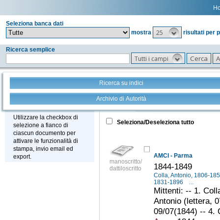
H
Seleziona banca dati
25
mostra
risultati per 
Ricerca semplice
Tutti i campi
Ricerca su indici
Archivio di Autorità
Tutto
+
Stampa - Email - Export
Utilizzare la checkbox di
Seleziona/Deseleziona tutto
selezione a fianco di
ciascun documento per
attivare le funzionalità di
stampa, invio email ed
AMCI - Parma
export.
manoscritto/
1844-1849
dattiloscritto
Colla, Antonio, 1806-18
1831-1896
...
Mittenti: -- 1. Col
Antonio (lettera, 0
09/07(1844) -- 4. 