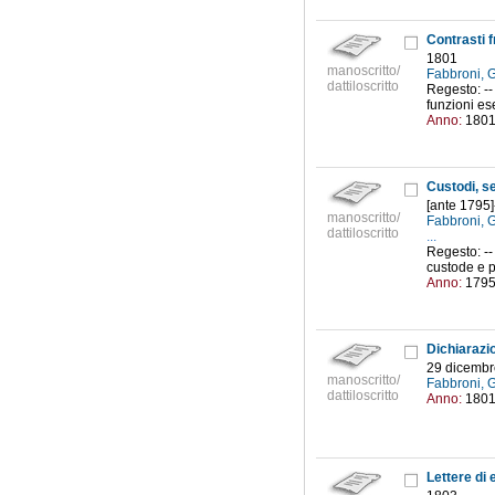
Contrasti f
1801
manoscritto/
Fabbroni, 
dattiloscritto
Regesto: --
funzioni ese
Anno:
180
Custodi, se
[ante 1795
manoscritto/
Fabbroni, 
dattiloscritto
...
Regesto: --
custode e pa
Anno:
179
29 dicembr
manoscritto/
Fabbroni, 
dattiloscritto
Anno:
180
Lettere di e