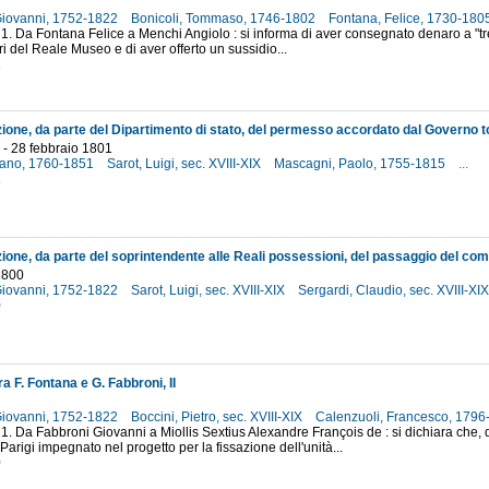
Giovanni, 1752-1822
Bonicoli, Tommaso, 1746-1802
Fontana, Felice, 1730-180
 1. Da Fontana Felice a Menchi Angiolo : si informa di aver consegnato denaro a "tren
ri del Reale Museo e di aver offerto un sussidio...
1
 - 28 febbraio 1801
tano, 1760-1851
Sarot, Luigi, sec. XVIII-XIX
Mascagni, Paolo, 1755-1815
...
1
1800
Giovanni, 1752-1822
Sarot, Luigi, sec. XVIII-XIX
Sergardi, Claudio, sec. XVIII-XI
0
ra F. Fontana e G. Fabbroni, II
Giovanni, 1752-1822
Boccini, Pietro, sec. XVIII-XIX
Calenzuoli, Francesco, 179
 1. Da Fabbroni Giovanni a Miollis Sextius Alexandre François de : si dichiara che, 
Parigi impegnato nel progetto per la fissazione dell'unità...
0