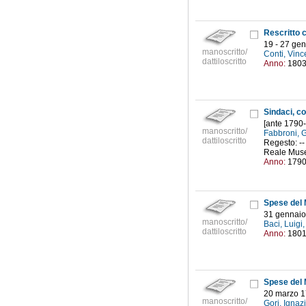
19 - 27 ge
manoscritto/
Conti, Vinc
dattiloscritto
Anno:
180
Sindaci, c
[ante 1790
manoscritto/
Fabbroni, 
dattiloscritto
Regesto: -- 
Reale Museo
Anno:
179
Spese del 
31 gennaio
manoscritto/
Baci, Luigi,
dattiloscritto
Anno:
180
Spese del 
20 marzo 1
manoscritto/
Gori, Ignaz