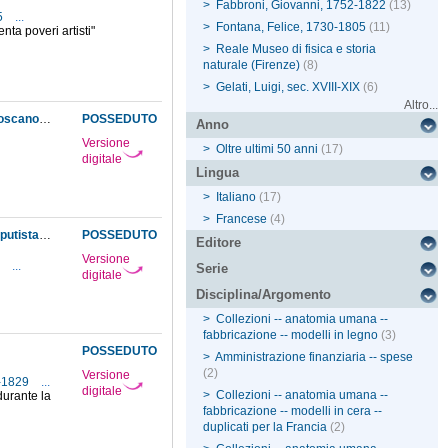
>
Fabbroni, Giovanni, 1752-1822
(13)
5
...
>
Fontana, Felice, 1730-1805
(11)
ta poveri artisti"
>
Reale Museo di fisica e storia
naturale (Firenze)
(8)
>
Gelati, Luigi, sec. XVIII-XIX
(6)
Altro...
Comunicazione, da parte del Dipartimento di stato, del permesso accordato dal Governo toscano al professor Mascagni di riordinare e distribuire negli scaffali le preparazioni del sistema dei vasi linfatici e delle estremità dei vasi sanguigni da lui depositate nel Museo nel 1784. Elaborazione grafica della disposizione attuata dal Mascagni
POSSEDUTO
Anno
Versione
>
Oltre ultimi 50 anni
(17)
digitale
Lingua
>
Italiano
(17)
>
Francese
(4)
Comunicazione, da parte del soprintendente alle Reali possessioni, del passaggio del computista interino del Museo Sarot Luigi alla Camera delle comunità; al suo posto verrà destinato al Museo un altro soggetto
POSSEDUTO
Editore
Versione
X
...
Serie
digitale
Disciplina/Argomento
>
Collezioni -- anatomia umana --
fabbricazione -- modelli in legno
(3)
POSSEDUTO
>
Amministrazione finanziaria -- spese
(2)
Versione
6-1829
...
digitale
>
Collezioni -- anatomia umana --
durante la
fabbricazione -- modelli in cera --
duplicati per la Francia
(2)