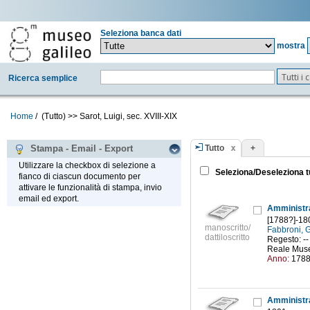
Seleziona banca dati
mostra
Tutti i
Ricerca semplice
Home
/
(Tutto)
>>
Sarot, Luigi, sec. XVIII-XIX
Tutto
+
Stampa - Email - Export
Utilizzare la checkbox di selezione a
Seleziona/Deseleziona t
fianco di ciascun documento per
attivare le funzionalità di stampa, invio
email ed export.
Amministraz
[1788?]-18
manoscritto/
Fabbroni, 
dattiloscritto
Regesto: --
Reale Museo 
Anno:
178
Amministra