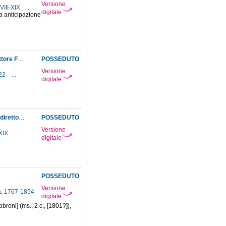
Versione
XVIII-XIX
...
digitale
ta anticipazione
Ordine, da parte del soprintendente dello Scrittoio delle reali possessioni, di pagare al direttore Fontana le quote di pensione personale e retribuzione arretrate dal giorno della sua riammissione in servizio; quanto al periodo della sua sospensione, il pagamento della retribuzione e della pensione può dipendere solo da una grazia speciale del sovrano
POSSEDUTO
Versione
822
...
digitale
Ordine, da parte del soprintendente dello Scrittoio delle reali possessioni, di rimborsare al direttore le spese fatte in proprio per i lavori dell'anatomia in legno
POSSEDUTO
Versione
-XIX
...
digitale
POSSEDUTO
Versione
ia, 1767-1854
digitale
broni] (ms., 2 c., [1801?]),