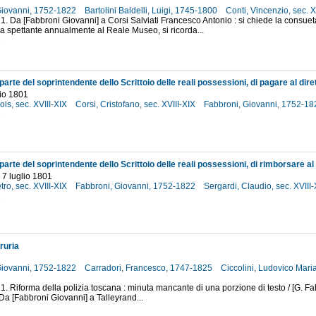
Giovanni, 1752-1822
Bartolini Baldelli, Luigi, 1745-1800
Conti, Vincenzio, sec. 
 1. Da [Fabbroni Giovanni] a Corsi Salviati Francesco Antonio : si chiede la consue
 spettante annualmente al Reale Museo, si ricorda...
3
lio 1801
ois, sec. XVIII-XIX
Corsi, Cristofano, sec. XVIII-XIX
Fabbroni, Giovanni, 1752-1
1
- 7 luglio 1801
tro, sec. XVIII-XIX
Fabbroni, Giovanni, 1752-1822
Sergardi, Claudio, sec. XVIII
1
ruria
Giovanni, 1752-1822
Carradori, Francesco, 1747-1825
Ciccolini, Ludovico Mar
 1. Riforma della polizia toscana : minuta mancante di una porzione di testo / [G. Fab
. Da [Fabbroni Giovanni] a Talleyrand...
1