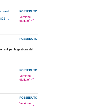
Rescritto che risolve col visto la richiesta di gratifica avanzata da Luigi Sarot per il servizio prestato al Museo come computista interino
POSSEDUTO
Versione
-1822
...
digitale
POSSEDUTO
correnti per la gestione del
POSSEDUTO
Versione
digitale
POSSEDUTO
Versione