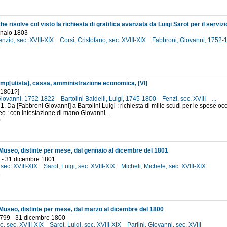
nnaio 1803
enzio, sec. XVIII-XIX
Corsi, Cristofano, sec. XVIII-XIX
Fabbroni, Giovanni, 1752
3
omp[utista], cassa, amministrazione economica, [VI]
-1801?]
Giovanni, 1752-1822
Bartolini Baldelli, Luigi, 1745-1800
Fenzi, sec. XVIII
...
1. Da [Fabbroni Giovanni] a Bartolini Luigi : richiesta di mille scudi per le spese oc
 : con intestazione di mano Giovanni...
0
Museo, distinte per mese, dal gennaio al dicembre del 1801
 - 31 dicembre 1801
 sec. XVIII-XIX
Sarot, Luigi, sec. XVIII-XIX
Micheli, Michele, sec. XVIII-XIX
1
Museo, distinte per mese, dal marzo al dicembre del 1800
799 - 31 dicembre 1800
io, sec. XVIII-XIX
Sarot, Luigi, sec. XVIII-XIX
Parlini, Giovanni, sec. XVIII