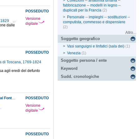
>
Collezioni -- anatomia umana --
fabbricazione -- modelli in legno --
duplicati per la Francia
(2)
POSSEDUTO
>
Personale -- impieghi -- sostituzioni --
Versione
6-1829
...
computista, commesso e dispensiere
digitale
one dalle
(2)
Altro...
Soggetto geografico
>
Vasi sanguigni e linfatici (sala dei)
(1)
POSSEDUTO
>
Venezia
(1)
Soggetto persona / ente
ca di Toscana, 1769-1824
Keyword
a agli eredi del defunto
Sudd. cronologiche
Dichiarazione al sottodirettore, da parte del custode, di non aver sentito dare alcun ordine al Fontana dal generale Bonaparte, durante la sua visita al Museo, in merito alla duplicazione delle anatomie
POSSEDUTO
Versione
..
digitale
POSSEDUTO