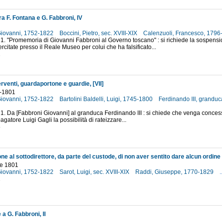
ra F. Fontana e G. Fabbroni, IV
Giovanni, 1752-1822
Boccini, Pietro, sec. XVIII-XIX
Calenzuoli, Francesco, 179
 1. "Promemoria di Giovanni Fabbroni al Governo toscano" : si richiede la sospensi
rcitate presso il Reale Museo per colui che ha falsificato...
1
rventi, guardaportone e guardie, [VII]
]-1801
Giovanni, 1752-1822
Bartolini Baldelli, Luigi, 1745-1800
Ferdinando III, grandu
 1. Da [Fabbroni Giovanni] al granduca Ferdinando III : si chiede che venga concess
gatore Luigi Gagli la possibilità di rateizzare...
5
e 1801
Giovanni, 1752-1822
Sarot, Luigi, sec. XVIII-XIX
Raddi, Giuseppe, 1770-1829
.
1
 a G. Fabbroni, II