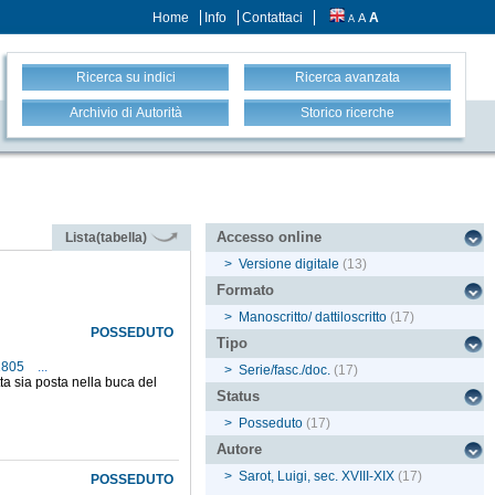
Home
Info
Contattaci
A
A
A
Ricerca su indici
Ricerca avanzata
Archivio di Autorità
Storico ricerche
Accesso online
Lista(tabella)
>
Versione digitale
(13)
Formato
>
Manoscritto/ dattiloscritto
(17)
POSSEDUTO
Tipo
-1805
...
>
Serie/fasc./doc.
(17)
tta sia posta nella buca del
Status
>
Posseduto
(17)
Autore
>
Sarot, Luigi, sec. XVIII-XIX
(17)
POSSEDUTO