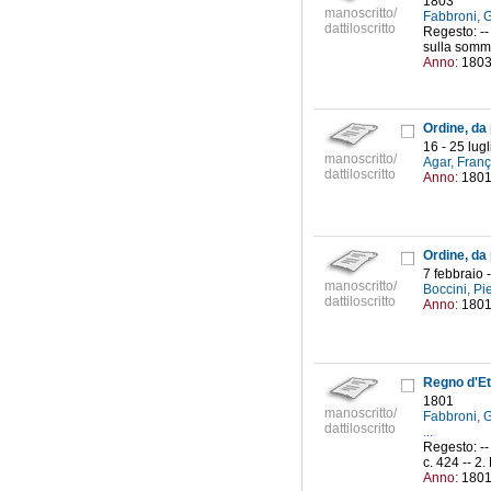
1803
manoscritto/
Fabbroni, 
dattiloscritto
Regesto: --
sulla somma
Anno:
180
16 - 25 lug
manoscritto/
Agar, Franç
dattiloscritto
Anno:
180
7 febbraio 
manoscritto/
Boccini, Pie
dattiloscritto
Anno:
180
Regno d'Et
1801
manoscritto/
Fabbroni, 
dattiloscritto
...
Regesto: --
c. 424 -- 2
Anno:
180