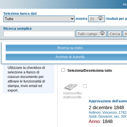
H
Seleziona banca dati
25
mostra
risultati per 
Ricerca semplice
Tutti i campi
Ricerca su indici
Archivio di Autorità
Tutto
+
Stampa - Email - Export
Utilizzare la checkbox di
Seleziona/Deseleziona tutto
selezione a fianco di
ciascun documento per
attivare le funzionalità di
stampa, invio email ed
export.
manoscritto/
dattiloscritto
2 dicembre 1848
Antinori, Vincenzo, 179
Soldi, Giovanni, sec. XIX
Anno:
1848