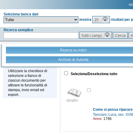
H
Seleziona banca dati
25
mostra
risultati per 
Ricerca semplice
Tutti i campi
Ricerca su indici
Archivio di Autorità
Tutto
+
Stampa - Email - Export
Utilizzare la checkbox di
Seleziona/Deseleziona tutto
selezione a fianco di
ciascun documento per
attivare le funzionalità di
stampa, invio email ed
export.
spoglio
Come si possa riparare a
Tanciani, Luca, sec. XVII
Anno:
1796