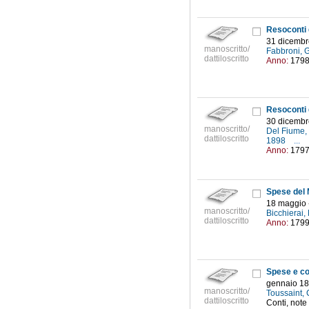
31 dicembr
manoscritto/
Fabbroni, 
dattiloscritto
Anno:
179
30 dicembr
manoscritto/
Del Fiume, 
dattiloscritto
1898
...
Anno:
179
Spese del M
18 maggio 
manoscritto/
Bicchierai,
dattiloscritto
Anno:
179
Spese e co
gennaio 18
manoscritto/
Toussaint, 
dattiloscritto
Conti, note