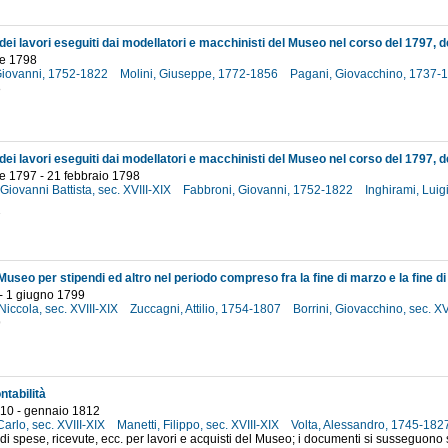
e 1798
Giovanni, 1752-1822
Molini, Giuseppe, 1772-1856
Pagani, Giovacchino, 1737-
8
e 1797 - 21 febbraio 1798
Giovanni Battista, sec. XVIII-XIX
Fabbroni, Giovanni, 1752-1822
Inghirami, Luig
7
useo per stipendi ed altro nel periodo compreso fra la fine di marzo e la fine d
- 1 giugno 1799
 Niccola, sec. XVIII-XIX
Zuccagni, Attilio, 1754-1807
Borrini, Giovacchino, sec. XV
9
ntabilità
10 - gennaio 1812
Carlo, sec. XVIII-XIX
Manetti, Filippo, sec. XVIII-XIX
Volta, Alessandro, 1745-182
 di spese, ricevute, ecc. per lavori e acquisti del Museo; i documenti si susseguon