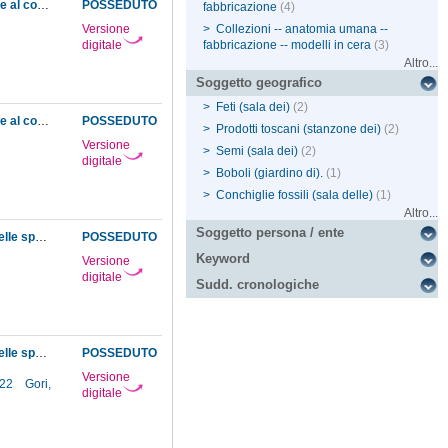
Rapporto del custode sullo stato della fabbrica del Museo e di quanto vi è contenuto in base al controllo effettuato nel mese di luglio del 1793
POSSEDUTO
fabbricazione
(4)
Versione
>
Collezioni -- anatomia umana --
digitale
fabbricazione -- modelli in cera
(3)
Altro...
Soggetto geografico
>
Feti (sala dei)
(2)
Rapporto del custode sullo stato della fabbrica del Museo e di quanto vi è contenuto in base al controllo effettuato nel mese di marzo del 1794
POSSEDUTO
>
Prodotti toscani (stanzone dei)
(2)
Versione
>
Semi (sala dei)
(2)
digitale
>
Boboli (giardino di).
(1)
>
Conchiglie fossili (sala delle)
(1)
Altro...
Soggetto persona / ente
Resoconti dei lavori eseguiti dai modellatori e macchinisti del Museo nel corso del 1791, delle spese fatte per acquisti, lavori a mobili, attrezzature per l'ostensione, ecc. e bilancio generale del Museo
POSSEDUTO
Keyword
Versione
digitale
Sudd. cronologiche
Resoconti dei lavori eseguiti dai modellatori e macchinisti del Museo nel corso del 1792, delle spese fatte per acquisti, lavori a mobili, attrezzature per l'ostensione, ecc. e bilancio generale del Museo
POSSEDUTO
Versione
822
Gori,
digitale