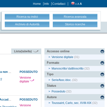
Home
Info
Contattaci
A
A
A
Ricerca su indici
Ricerca avanzata
Archivio di Autorità
Storico ricerche
Accesso online
Lista(tabella)
>
Versione digitale
(31)
Formato
>
Manoscritto/ dattiloscritto
(32)
Comunicazione del magnano Calvetti al sottodirettore in merito ad un lavoro che fino ad ora non ha potuto eseguire a causa di una malattia
POSSEDUTO
Tipo
Versione
22
>
Serie/fasc./doc.
(32)
digitale
Status
>
Posseduto
(32)
Autore
Descrizione dettagliata dei modelli di macchine che il Museo, per ordine sovrano, cede all'Accademia delle Belle Arti
POSSEDUTO
>
Toussaint, Carlo, sec. XVIII-XIX
(32)
Versione