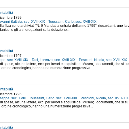
ntabilità
dicembre 1799
ovanni Battista, sec. XVIII-XIX
Toussaint, Carlo, sec. XVIII-XIX
ella filza sono archiviati "N. 6 Mandati a entrata dell'anno 1799", riguardanti, uno la 
tanico, e gli altri erogazioni sulla dotazione...
9
ntabilità
dicembre 1797
ppe, sec. XVIII-XIX
Taci, Lorenzo, sec. XVIII-XIX
Pescioni, Nicola, sec. XVIII-XIX
 di spese, alcune lettere, ecc. per lavori e acquisti del Museo; i documenti, che si 
 ordine cronologico, hanno una numerazione progressiva...
7
ntabilità
dicembre 1796
useppe, sec. XVIII
Toussaint, Carlo, sec. XVIII-XIX
Pescioni, Nicola, sec. XVIII-XI
 di spese, alcune lettere, ecc. per lavori e acquisti del Museo; i documenti, che si 
 ordine cronologico, hanno una numerazione progressiva...
6
ntabilità