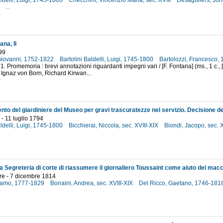
aldelli, Luigi, 1745-1800
Checchini, Vincenzio Maria, sec. XVIII
Desaguliers, Joh
4
...
4
ana, II
99
Giovanni, 1752-1822
Bartolini Baldelli, Luigi, 1745-1800
Bartolozzi, Francesco,
 1. Promemoria : brevi annotazioni riguardanti impegni vari / [F. Fontana] (ms., 1 c.,
a Ignaz von Born, Richard Kirwan...
0
 - 11 luglio 1794
aldelli, Luigi, 1745-1800
Bicchierai, Niccola, sec. XVIII-XIX
Biondi, Jacopo, sec. 
4
e - 7 dicembre 1814
olamo, 1777-1829
Bonaini, Andrea, sec. XVIII-XIX
Del Ricco, Gaetano, 1746-181
4