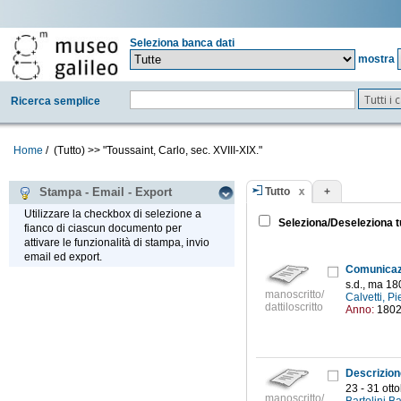
Seleziona banca dati
mostra
Tutti i
Ricerca semplice
Home
/
(Tutto)
>>
"Toussaint, Carlo, sec. XVIII-XIX."
Tutto
+
Stampa - Email - Export
Utilizzare la checkbox di selezione a
Seleziona/Deseleziona t
fianco di ciascun documento per
attivare le funzionalità di stampa, invio
email ed export.
s.d., ma 18
manoscritto/
Calvetti, Pi
dattiloscritto
Anno:
180
23 - 31 ott
manoscritto/