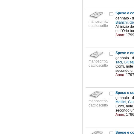
Spese e co
gennaio - 
manoscritto/
Bianchi, Gi
dattiloscritto
All'inizio d
dell'Orto bo
Anno:
179
Spese e co
gennaio - 
manoscritto/
Taci, Giuse
dattiloscritto
Conti, note
secondo un
Anno:
179
Spese e co
gennaio - 
manoscritto/
Mellini, Gi
dattiloscritto
Conti, note
secondo un
Anno:
179
Spese e co