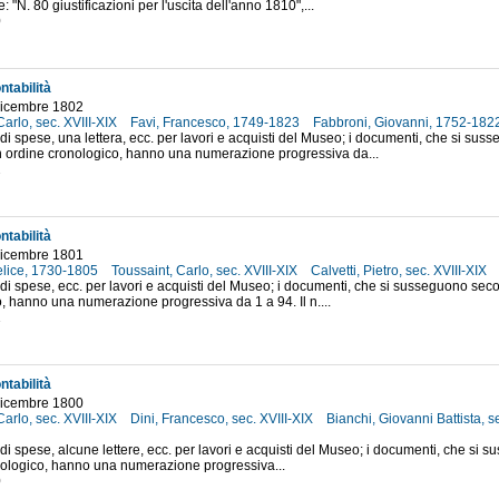
: "N. 80 giustificazioni per l'uscita dell'anno 1810",...
0
ntabilità
dicembre 1802
Carlo, sec. XVIII-XIX
Favi, Francesco, 1749-1823
Fabbroni, Giovanni, 1752-182
 di spese, una lettera, ecc. per lavori e acquisti del Museo; i documenti, che si sus
 ordine cronologico, hanno una numerazione progressiva da...
2
ntabilità
dicembre 1801
elice, 1730-1805
Toussaint, Carlo, sec. XVIII-XIX
Calvetti, Pietro, sec. XVIII-XIX
 di spese, ecc. per lavori e acquisti del Museo; i documenti, che si susseguono se
, hanno una numerazione progressiva da 1 a 94. Il n....
1
ntabilità
dicembre 1800
Carlo, sec. XVIII-XIX
Dini, Francesco, sec. XVIII-XIX
Bianchi, Giovanni Battista, s
 di spese, alcune lettere, ecc. per lavori e acquisti del Museo; i documenti, che s
nologico, hanno una numerazione progressiva...
0