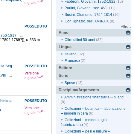
n Theophilus,
>
Fabbroni, Giovanni, 1752-1822
(15)
digitale
>
Parlini, Giovanni, sec. XVIII
(11)
>
Susini, Clemente, 1754-1814
(10)
>
Gori, Ignazio, sec. XVIII-XIX
(8)
POSSEDUTO
Altro...
Anno
 1750-1817
...
 [1780?-1789?]), c. 333 m. --
>
Oltre ultimi 50 anni
(32)
Lingua
>
Italiano
(32)
>
Francese
(2)
Licenziamento del giardiniere del Museo per gravi trascuratezze nel servizio. Decisione della Segreteria della corona di non procedere ad una sostituzione stabile, ma di assumere come giornaliero Pezzati Luigi, per poterne valutare l'operato in vista della copertura definitiva dell'impiego
POSSEDUTO
Editore
Versione
XVIII
...
Serie
digitale
>
Spese
(13)
Disciplina/Argomento
>
Amministrazione finanziaria -- bilanci
Ordine della Segreteria di corte di riassumere il giornaliero Toussaint come aiuto del macchinista Gori; viene mantenuto in servizio anche l'altro lavorante in metalli, purché, oltre che occuparsi delle macchine e degli strumenti, si presti anche come aiuto dei serventi
POSSEDUTO
(8)
Versione
>
Collezioni -- botanica -- fabbricazione
8
...
digitale
-- modelli in cera
(6)
>
Collezioni -- meteorologia --
fabbricazione
(4)
>
Collezioni -- pesi e misure --