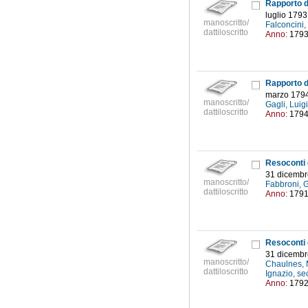
luglio 1793
manoscritto/
Falconcini,
dattiloscritto
Anno:
179
marzo 179
manoscritto/
Gagli, Luig
dattiloscritto
Anno:
179
31 dicembr
manoscritto/
Fabbroni, 
dattiloscritto
Anno:
179
31 dicembr
manoscritto/
Chaulnes, M
dattiloscritto
Ignazio, se
Anno:
179