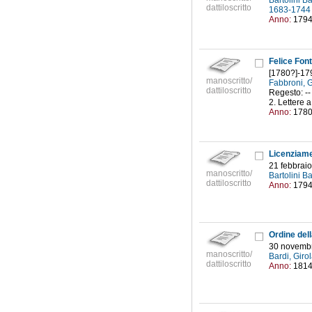
Bartolini B
dattiloscritto
1683-174
Anno:
179
Felice Font
[1780?]-17
manoscritto/
Fabbroni, 
dattiloscritto
Regesto: --
2. Lettere 
Anno:
178
21 febbraio
manoscritto/
Bartolini B
dattiloscritto
Anno:
179
30 novembr
manoscritto/
Bardi, Gir
dattiloscritto
Anno:
181