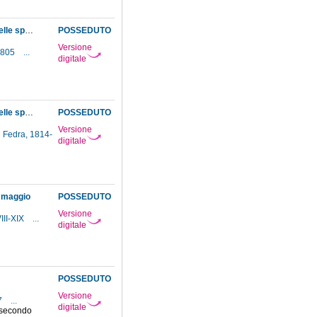
Resoconti dei lavori eseguiti dai modellatori e macchinisti del Museo nel corso del 1797, delle spese fatte per acquisti, lavori a mobili, attrezzature per l'ostensione, ecc. e bilancio generale del Museo
POSSEDUTO
Versione
1805
...
digitale
Resoconti dei lavori eseguiti dai modellatori e macchinisti del Museo nel corso del 1797, delle spese fatte per acquisti, lavori a mobili, attrezzature per l'ostensione, ecc. e bilancio generale del Museo
POSSEDUTO
Versione
i Fedra, 1814-
digitale
i maggio
POSSEDUTO
Versione
III-XIX
...
digitale
POSSEDUTO
Versione
7
...
digitale
o secondo