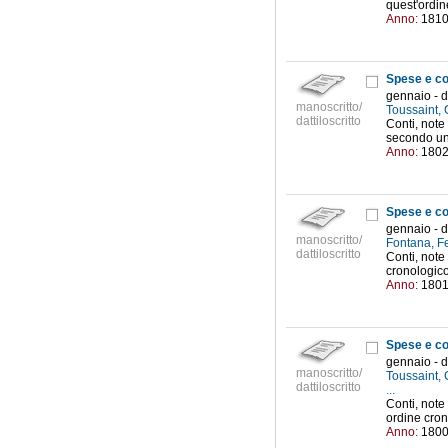
quest'ordine
Anno:
181
Spese e co
gennaio - 
manoscritto/
Toussaint, 
dattiloscritto
Conti, note
secondo un
Anno:
180
Spese e co
gennaio - 
manoscritto/
Fontana, F
dattiloscritto
Conti, note
cronologico
Anno:
180
Spese e co
gennaio - 
manoscritto/
Toussaint, 
dattiloscritto
...
Conti, note
ordine cro
Anno:
180