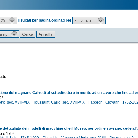
25
Rilevanza
risultati per pagina ordinati per
 campi
utto
02
etro, sec. XVIII-XIX
Toussaint, Carlo, sec. XVIII-XIX
Fabbroni, Giovanni, 1752-18
2
obre 1794