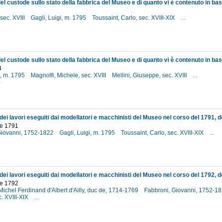
 sec. XVIII
Gagli, Luigi, m. 1795
Toussaint, Carlo, sec. XVIII-XIX
...
3
4
i, m. 1795
Magnolfi, Michele, sec. XVIII
Mellini, Giuseppe, sec. XVIII
...
4
e 1791
Giovanni, 1752-1822
Gagli, Luigi, m. 1795
Toussaint, Carlo, sec. XVIII-XIX
...
1
e 1792
ichel Ferdinand d'Albert d'Ailly, duc de, 1714-1769
Fabbroni, Giovanni, 1752-1
c. XVIII-XIX
...
2