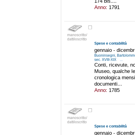
174 bis....
Anno:
1791
manoscritto/
dattiloscritto
Spese e contabilità
gennaio - dicemb
Buoninsegni, Bartolomme
sec. XVIII-XIX
...
Conti, ricevute, no
Museo, qualche le
cronologica mensil
documenti...
Anno:
1785
manoscritto/
dattiloscritto
Spese e contabilità
gennaio - dicemb