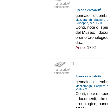
manoscritto/
dattiloscritto
Spese e contabilità
gennaio - dicemb
Mazzeranghi, Gaspero, s
Giuseppe, sec. XVIII
...
Conti, note di spes
del Museo; i doc
ordine cronologic
da...
Anno:
1792
manoscritto/
dattiloscritto
Spese e contabilità
gennaio - dicemb
Mazzeranghi, Gaspero, s
XVIII-XIX
...
Conti, note di spes
i documenti, che 
cronologico, hann