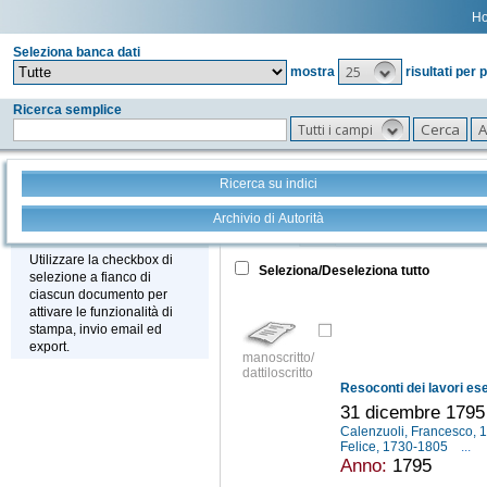
H
Seleziona banca dati
25
mostra
risultati per 
Ricerca semplice
Tutti i campi
Ricerca su indici
Archivio di Autorità
Tutto
+
Stampa - Email - Export
Utilizzare la checkbox di
Seleziona/Deseleziona tutto
selezione a fianco di
ciascun documento per
attivare le funzionalità di
stampa, invio email ed
export.
manoscritto/
dattiloscritto
31 dicembre 1795
Calenzuoli, Francesco,
Felice, 1730-1805
...
Anno:
1795