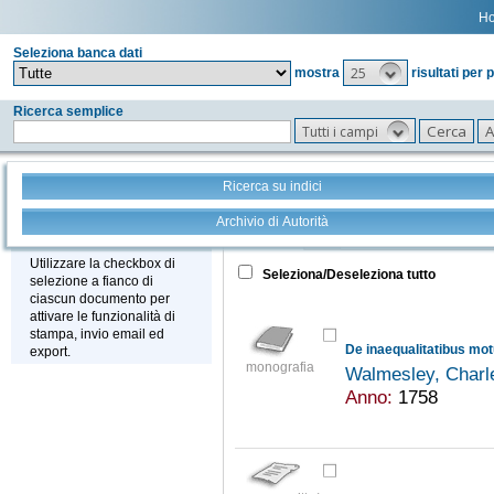
H
Seleziona banca dati
25
mostra
risultati per 
Ricerca semplice
Tutti i campi
Ricerca su indici
Archivio di Autorità
Tutto
+
Stampa - Email - Export
Utilizzare la checkbox di
Seleziona/Deseleziona tutto
selezione a fianco di
ciascun documento per
attivare le funzionalità di
stampa, invio email ed
De inaequalitatibus mo
export.
monografia
Walmesley, Charl
Anno:
1758