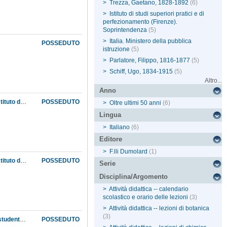
>
Trezza, Gaetano, 1828-1892
(6)
>
Istituto di studi superiori pratici e di
perfezionamento (Firenze).
Soprintendenza
(5)
>
Italia. Ministero della pubblica
POSSEDUTO
istruzione
(5)
>
Parlatore, Filippo, 1816-1877
(5)
>
Schiff, Ugo, 1834-1915
(5)
Altro...
Anno
Programmi dei corsi delle Sezioni di scienze fisiche e naturali e di filosofia e filologia dell'Istituto di studi superiori per l'anno accademico 1869-1870
POSSEDUTO
>
Oltre ultimi 50 anni
(6)
Lingua
>
Italiano
(6)
Editore
>
F.lli Dumolard
(1)
Programmi dei corsi delle Sezioni di scienze fisiche e naturali e di filosofia e filologia dell'Istituto di studi superiori per l'anno accademico 1870-1871. Prospetti delle assenze dei professori e delle lezioni tenute per ogni singola disciplina della Sezione di scienze durante l'anno accademico suddetto
POSSEDUTO
Serie
Disciplina/Argomento
>
Attività didattica -- calendario
scolastico e orario delle lezioni
(3)
>
Attività didattica -- lezioni di botanica
(3)
Prospetti relativi al numero delle lezioni, comprese quelle di mineralogia e chimica per gli studenti di farmacia, date nel Museo nell'anno accademico 1868-1869, ed al numero dei frequentanti, nonché alle assenze dei professori; programmi dei corsi e delle conferenze di divulgazione scientifica tenute nel Museo e programma dei corsi della Sezione di filosofia e filologia dell'Istituto di studi superiori
POSSEDUTO