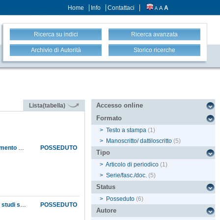
Home
Info
Contattaci
A
A
A
Ricerca su indici
Ricerca avanzata
Archivio di Autorità
Storico ricerche
Accesso online
Lista(tabella)
Formato
>
Testo a stampa
(1)
>
Manoscritto/ dattiloscritto
(5)
Conferma per un anno di Ugo Schiff nel posto di professore straordinario di chimica ed aumento della sua retribuzione, in attesa del suo passaggio all'ordinariato
POSSEDUTO
Tipo
>
Articolo di periodico
(1)
>
Serie/fasc./doc.
(5)
Status
>
Posseduto
(6)
Conferme, per un anno, di diversi professori ed aiuti della Sezione di scienze dell'Istituto di studi superiori. Rammarico di Ugo Schiff per non essere stato ancora nominato professore ordinario
POSSEDUTO
Autore