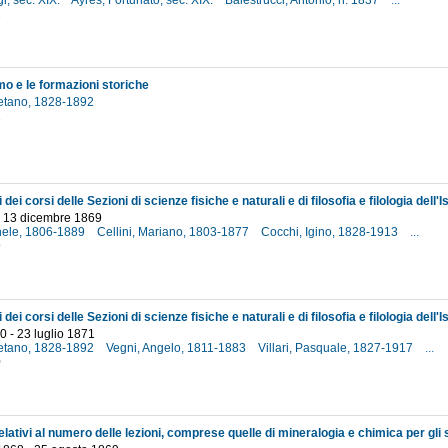
gi, sec. XIX.
Ayres, Fortunato, sec. XIX.
Balestrucci, Antonio, n. 1837
...
2
mo e le formazioni storiche
etano, 1828-1892
2
- 13 dicembre 1869
hele, 1806-1889
Cellini, Mariano, 1803-1877
Cocchi, Igino, 1828-1913
...
9
0 - 23 luglio 1871
etano, 1828-1892
Vegni, Angelo, 1811-1883
Villari, Pasquale, 1827-1917
...
0