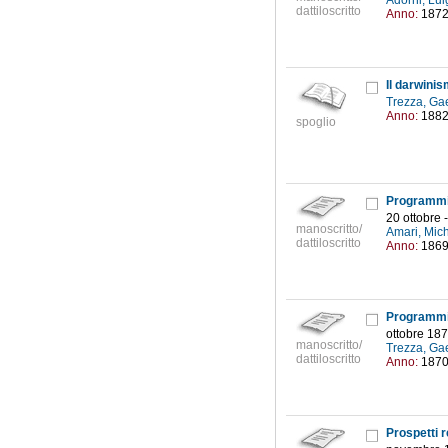
Adorni, Lui
dattiloscritto
Anno:
187
Il darwinis
Trezza, Ga
Anno:
188
spoglio
20 ottobre 
manoscritto/
Amari, Mic
dattiloscritto
Anno:
186
ottobre 187
manoscritto/
Trezza, Ga
dattiloscritto
Anno:
187