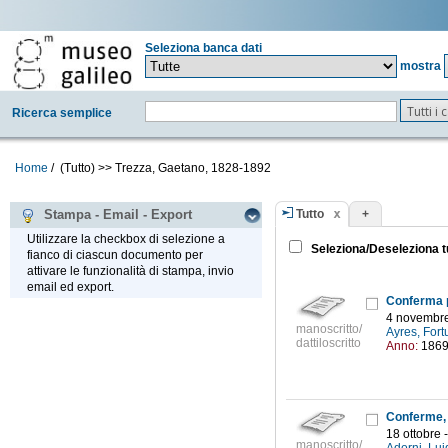
Seleziona banca dati
mostra
Tutti i
Ricerca semplice
Home
/
(Tutto)
>>
Trezza, Gaetano, 1828-1892
Tutto
+
Stampa - Email - Export
Utilizzare la checkbox di selezione a
Seleziona/Deseleziona t
fianco di ciascun documento per
attivare le funzionalità di stampa, invio
email ed export.
4 novembre
manoscritto/
Ayres, Fort
dattiloscritto
Anno:
186
18 ottobre 
manoscritto/