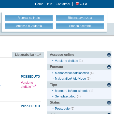
Home
Info
Contattaci
A
A
A
Ricerca su indici
Ricerca avanzata
Archivio di Autorità
Storico ricerche
Accesso online
Lista(tabella)
>
Versione digitale
(1)
Formato
>
Manoscritto/ dattiloscritto
(4)
POSSEDUTO
>
Mat. grafico/ foto/video
(1)
Versione
..
Tipo
digitale
>
Monografia/ogg. singolo
(1)
>
Serie/fasc./doc.
(4)
Status
POSSEDUTO
>
Posseduto
(5)