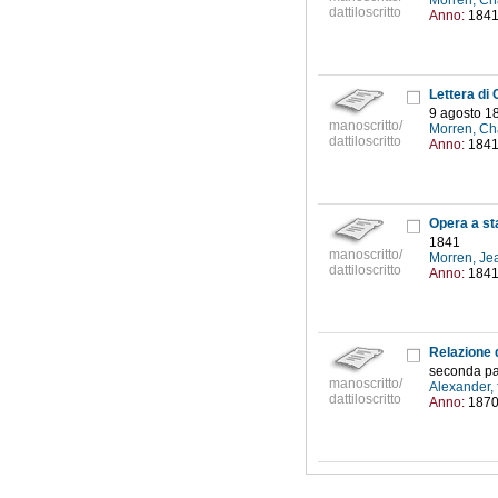
Morren, Ch
dattiloscritto
Anno:
184
Lettera di
9 agosto 1
manoscritto/
Morren, Ch
dattiloscritto
Anno:
184
Opera a st
1841
manoscritto/
Morren, Je
dattiloscritto
Anno:
184
Relazione 
seconda par
manoscritto/
Alexander, 
dattiloscritto
Anno:
187