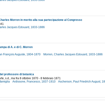
arles Jacques Edouard, 1833-1886
1
 Charles Morren in merito alla sua partecipazione al Congresso
841
arles Jacques Edouard, 1833-1886
1
ampa di A. e di C. Morren
an François Auguste, 1804-1870
Morren, Charles Jacques Edouard, 1833-1886
1
del professore di botanica
te, s.d., ma fra 8 ottobre 1870 - 8 febbraio 1871
famiglia
Ardissone, Francesco, 1837-1910
Ascherson, Paul Friedrich August, 
0