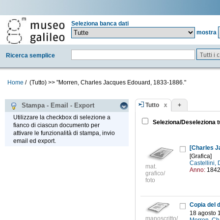
Seleziona banca dati
mostra
Tutti i
Ricerca semplice
Home
/
(Tutto)
>>
"Morren, Charles Jacques Edouard, 1833-1886."
Tutto
+
Stampa - Email - Export
Utilizzare la checkbox di selezione a
Seleziona/Deseleziona t
fianco di ciascun documento per
attivare le funzionalità di stampa, invio
email ed export.
[Charles 
[Grafica]
Castellini, 
mat.
Anno:
184
grafico/
foto
Copia del 
18 agosto 
manoscritto/