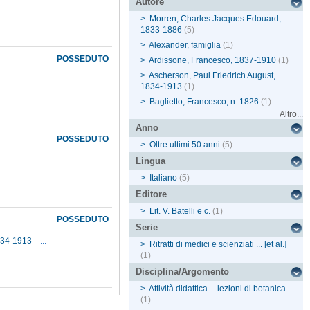
Autore
>
Morren, Charles Jacques Edouard,
1833-1886
(5)
>
Alexander, famiglia
(1)
POSSEDUTO
>
Ardissone, Francesco, 1837-1910
(1)
>
Ascherson, Paul Friedrich August,
1834-1913
(1)
>
Baglietto, Francesco, n. 1826
(1)
Altro...
Anno
POSSEDUTO
>
Oltre ultimi 50 anni
(5)
Lingua
>
Italiano
(5)
Editore
>
Lit. V. Batelli e c.
(1)
POSSEDUTO
Serie
1834-1913
...
>
Ritratti di medici e scienziati ... [et al.]
(1)
Disciplina/Argomento
>
Attività didattica -- lezioni di botanica
(1)