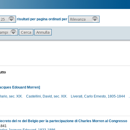
25
Rilevanza
risultati per pagina ordinati per
 campi
utto
Jacques Edouard Morren]
Dario, sec. XIX.
Castellini, David, sec. XIX.
Liverati, Carlo Ernesto, 1805-1844
.
2
decreto del re del Belgio per la partecipazione di Charles Morren al Congresso
1841