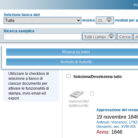
H
Seleziona banca dati
25
mostra
risultati per 
Ricerca semplice
Tutti i campi
Ricerca su indici
Archivio di Autorità
Tutto
+
Stampa - Email - Export
Utilizzare la checkbox di
Seleziona/Deseleziona tutto
selezione a fianco di
ciascun documento per
attivare le funzionalità di
stampa, invio email ed
export.
manoscritto/
dattiloscritto
19 novembre 184
Antinori, Vincenzo, 179
Giovanni, sec. XVIII-XIX
Anno:
1846