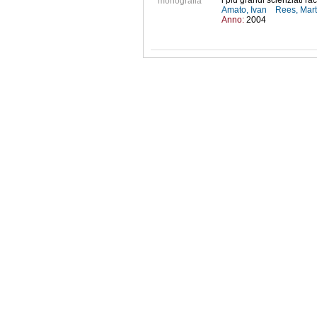
i più grandi scienziati 
monografia
Amato, Ivan
Rees, Mar
Anno:
2004