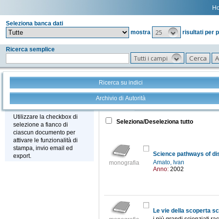
H
Seleziona banca dati
25
mostra
risultati per 
Ricerca semplice
Tutti i campi
Ricerca su indici
Archivio di Autorità
Tutto
+
Stampa - Email - Export
Utilizzare la checkbox di
Seleziona/Deseleziona tutto
selezione a fianco di
ciascun documento per
attivare le funzionalità di
stampa, invio email ed
Science pathways of d
export.
Amato, Ivan
monografia
Anno:
2002
Le vie della scoperta sc