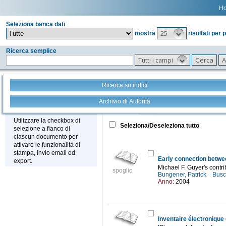
H
Seleziona banca dati
25
mostra
risultati per 
Ricerca semplice
Tutti i campi
Ricerca su indici
Archivio di Autorità
Tutto
+
Stampa - Email - Export
Utilizzare la checkbox di
Seleziona/Deseleziona tutto
selezione a fianco di
ciascun documento per
attivare le funzionalità di
stampa, invio email ed
Early connection betwe
export.
Michael F. Guyer's contri
spoglio
Bungener, Patrick
Busc
Anno:
2004