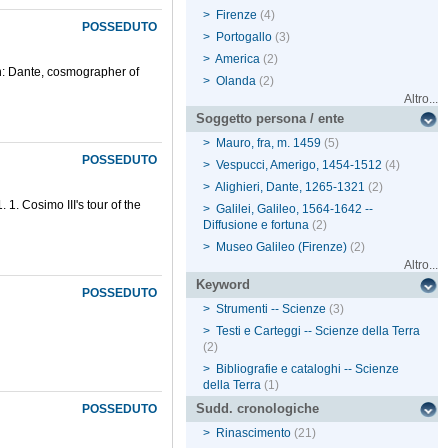
>
Firenze
(4)
POSSEDUTO
>
Portogallo
(3)
>
America
(2)
on: Dante, cosmographer of
>
Olanda
(2)
Altro...
Soggetto persona / ente
>
Mauro, fra, m. 1459
(5)
POSSEDUTO
>
Vespucci, Amerigo, 1454-1512
(4)
>
Alighieri, Dante, 1265-1321
(2)
 1. Cosimo III's tour of the
>
Galilei, Galileo, 1564-1642 --
Diffusione e fortuna
(2)
>
Museo Galileo (Firenze)
(2)
Altro...
Keyword
POSSEDUTO
>
Strumenti -- Scienze
(3)
>
Testi e Carteggi -- Scienze della Terra
(2)
>
Bibliografie e cataloghi -- Scienze
della Terra
(1)
Sudd. cronologiche
POSSEDUTO
>
Rinascimento
(21)