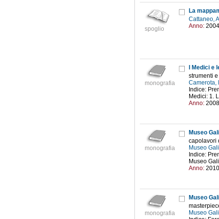
Cattaneo, 
Anno:
200
spoglio
I Medici e 
strumenti e
Camerota, 
monografia
Indice: Pren
Medici: 1. L
Anno:
200
Museo Gali
capolavori 
Museo Gali
monografia
Indice: Pre
Museo Galil
Anno:
201
Museo Gali
masterpiec
Museo Gali
monografia