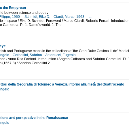
to the Empyrean
rld between science and poetry
Filippo, 1960-
Schmidt, Eike D.
Ciardi, Marco, 1963-
...
te in space / Eike D. Schmidt. Foreword / Marco Ciardi, Roberto Ferrari. Introducti
o Camerota. Pt. 1. Dante's world: 1. The...
1
 eye
ish and Portuguese maps in the collections of the Gran Duke Cosimo III de' Medici
Angelo
Corbellini, Sabrina
Antonucci, Eugenia
...
ace / Anna Rita Fantoni. Introduction / Angelo Cattaneo and Sabrina Corbellini. Pt. 1.
 (1667-8) / Sabrina Corbellini 2....
9
ettori della Geografia di Tolomeo a Venezia intorno alla metà del Quattrocento
Angelo
6
tions and perspective in the Renaissance
Angelo