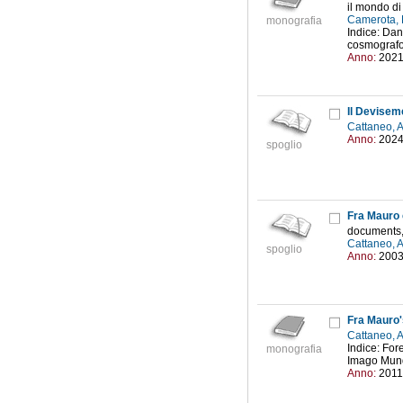
il mondo di
Camerota, 
monografia
Indice: Dan
cosmografo 
Anno:
202
Il Devisem
Cattaneo, 
Anno:
202
spoglio
Fra Mauro
documents,
Cattaneo, 
spoglio
Anno:
200
Fra Mauro'
Cattaneo, 
Indice: For
monografia
Imago Mundi:
Anno:
2011