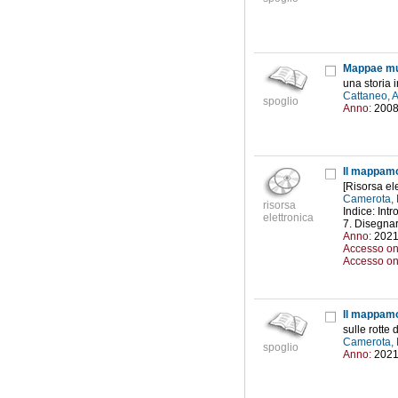
Mappae mun
una storia i
Cattaneo, 
spoglio
Anno:
200
Il mappamo
[Risorsa ele
Camerota, 
risorsa
Indice: Int
elettronica
7. Disegnar
Anno:
202
Accesso on
Accesso on
Il mappamo
sulle rotte
Camerota, 
spoglio
Anno:
202