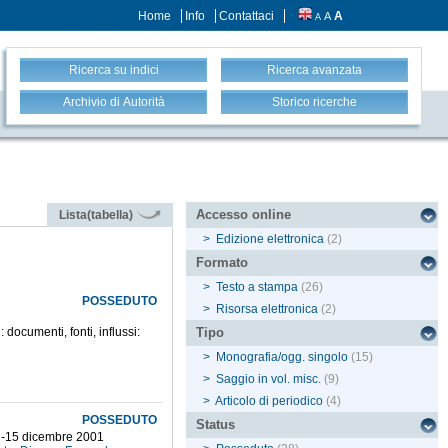
Home
Info
Contattaci
A
A
A
Ricerca su indici
Ricerca avanzata
Archivio di Autorità
Storico ricerche
Accesso online
Lista(tabella)
>
Edizione elettronica
(2)
Formato
>
Testo a stampa
(26)
POSSEDUTO
>
Risorsa elettronica
(2)
 documenti, fonti, influssi:
Tipo
>
Monografia/ogg. singolo
(15)
>
Saggio in vol. misc.
(9)
>
Articolo di periodico
(4)
POSSEDUTO
Status
13-15 dicembre 2001