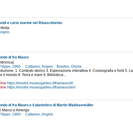
di e carte marine nel Rinascimento
nfinita
Angelo
8
ndo di fra Mauro
ttronica]
Filippo, 1960-
Cattaneo, Angelo
Braides, Orsola
...
roduzione. 1. Contesto storico 3. Esplorazione interattiva 4. Cosmografia e fonti 5.
e il mondo 8. Terra e mare 9. Biblioteca...
1
line
https://mostre.museogalileo.it/framauro/it/
line
https://mostre.museogalileo.it/framauro/en/
ndo di fra Mauro e il planisfero di Martin Waldseemüller
 di Marco e Amerigo
Filippo, 1960-
Cattaneo, Angelo
1