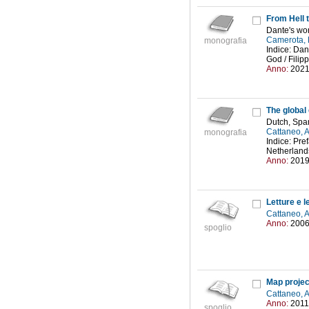
From Hell 
Dante's wo
Camerota, 
monografia
Indice: Dan
God / Filipp
Anno:
202
The global
Dutch, Span
Cattaneo, 
monografia
Indice: Pref
Netherlands
Anno:
201
Letture e l
Cattaneo, 
Anno:
200
spoglio
Map projec
Cattaneo, 
Anno:
2011
spoglio