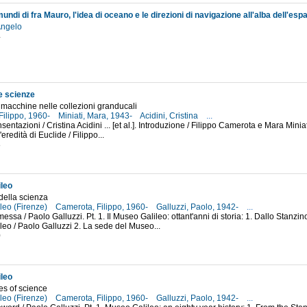
Angelo
4
le scienze
 macchine nelle collezioni granducali
Filippo, 1960-
Miniati, Mara, 1943-
Acidini, Cristina
...
sentazioni / Cristina Acidini ... [et al.]. Introduzione / Filippo Camerota e Mara Miniat
'eredità di Euclide / Filippo...
8
leo
della scienza
leo (Firenze)
Camerota, Filippo, 1960-
Galluzzi, Paolo, 1942-
...
messa / Paolo Galluzzi. Pt. 1. Il Museo Galileo: ottant'anni di storia: 1. Dallo Stanzi
eo / Paolo Galluzzi 2. La sede del Museo...
0
leo
es of science
leo (Firenze)
Camerota, Filippo, 1960-
Galluzzi, Paolo, 1942-
...