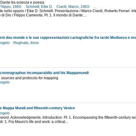
 Dante tra scienza e poesia
Filippo, 1960-
Schmidt, Eike D.
Ciardi, Marco, 1963-
...
te nello spazio / Eike D. Schmidt. Presentazione / Marco Ciardi, Roberto Ferrari. I
di Dio / Filippo Camerota. Pt. 1. Il mondo di Dante:...
1
ent dou monde e le sue rappresentazioni cartografiche fra tardo Medioevo e mo
Angelo
Reginato, Irene
4
 cosmographus incomparabilis and his Mappamundi
 sources and protocols for mapping
Angelo
3
s Mappa Mundi and fifteenth-century Venice
Angelo
eword. Acknowledgments. Introduction. Pt. 1. Encompassing the fifteenth-century wo
 1. Fra Mauro's life and work: a critical...