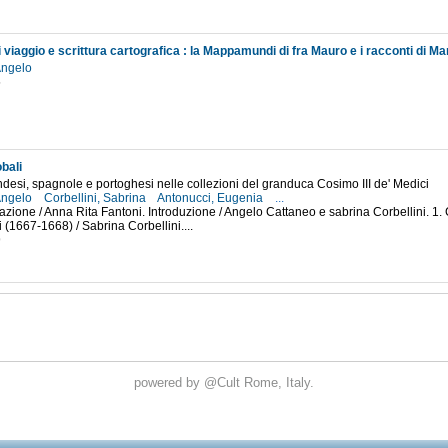
Angelo
5
bali
esi, spagnole e portoghesi nelle collezioni del granduca Cosimo III de' Medici
Angelo
Corbellini, Sabrina
Antonucci, Eugenia
...
fazione / Anna Rita Fantoni. Introduzione / Angelo Cattaneo e sabrina Corbellini. 1. 
 (1667-1668) / Sabrina Corbellini....
9
powered by
@Cult
Rome, Italy.