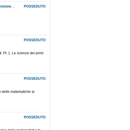
La mappamundi di fra Mauro, l'idea di oceano e le direzioni di navigazione all'alba dell'espansione europea
POSSEDUTO
POSSEDUTO
i. Pt. 1. Le scienze dei primi
POSSEDUTO
no delle matematiche al
POSSEDUTO