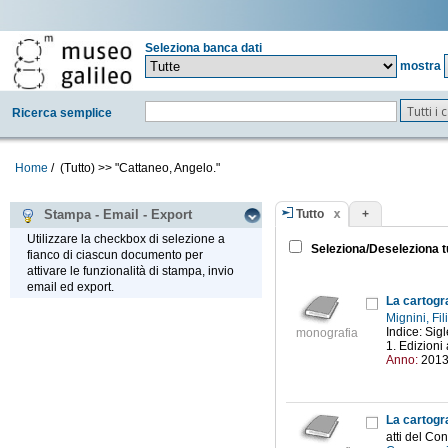
Seleziona banca dati
mostra
Tutti i
Ricerca semplice
Home
/
(Tutto)
>>
"Cattaneo, Angelo."
Tutto
+
Stampa - Email - Export
Utilizzare la checkbox di selezione a
Seleziona/Deseleziona t
fianco di ciascun documento per
attivare le funzionalità di stampa, invio
email ed export.
La cartogra
Mignini, Fi
Indice: Sigl
monografia
1. Edizioni
Anno:
201
La cartogr
atti del C