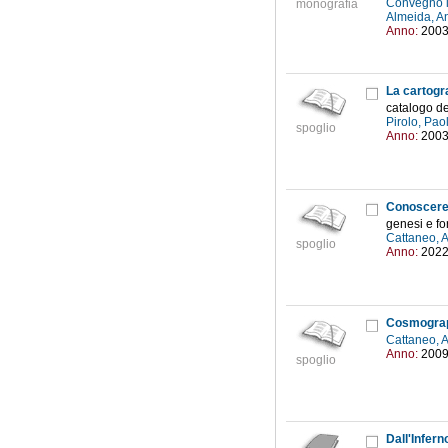
Convegno i
monografia
Almeida, A
Anno:
200
La cartogr
catalogo de
Pirolo, Pao
spoglio
Anno:
200
Conoscere 
genesi e fo
Cattaneo, 
spoglio
Anno:
202
Cosmograph
Cattaneo, 
Anno:
200
spoglio
Dall'Infern