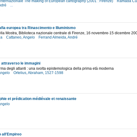
nternazionale The making of European cartography (2001 : Firenze)
Ramada Cur
ndré
...
3
afia europea tra Rinascimento e Illuminismo
lla Mostra, Biblioteca nazionale centrale di Firenze, 16 novembre-15 dicembre 20
la
Cattaneo, Angelo
Ferrand Almeida, André
3
attraverso le immagini
rma degli atlanti : una svolta epistemologica della prima età moderna
Angelo
Ortelius, Abraham, 1527-1598
2
ie et prédication médiévale et renaissante
Angelo
9
o all'Empireo