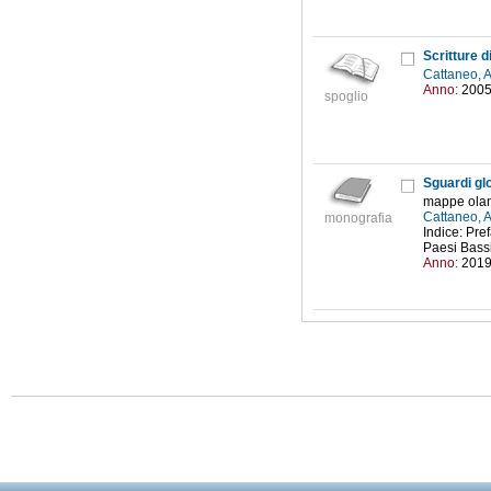
Cattaneo, 
Anno:
200
spoglio
Sguardi glo
mappe oland
Cattaneo, 
monografia
Indice: Pre
Paesi Bassi
Anno:
201