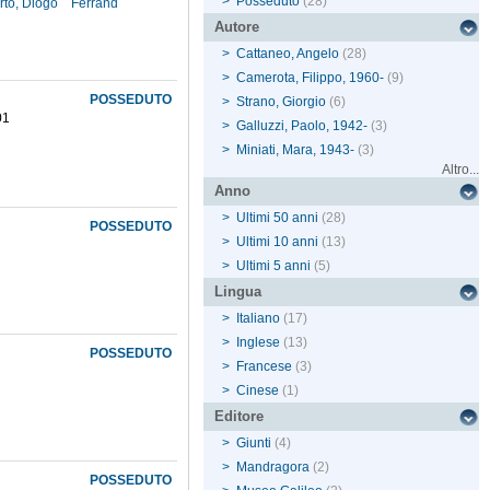
>
Posseduto
(28)
to, Diogo
Ferrand
Autore
>
Cattaneo, Angelo
(28)
>
Camerota, Filippo, 1960-
(9)
POSSEDUTO
>
Strano, Giorgio
(6)
01
>
Galluzzi, Paolo, 1942-
(3)
>
Miniati, Mara, 1943-
(3)
Altro...
Anno
>
Ultimi 50 anni
(28)
POSSEDUTO
>
Ultimi 10 anni
(13)
>
Ultimi 5 anni
(5)
Lingua
>
Italiano
(17)
>
Inglese
(13)
POSSEDUTO
>
Francese
(3)
>
Cinese
(1)
Editore
>
Giunti
(4)
>
Mandragora
(2)
POSSEDUTO