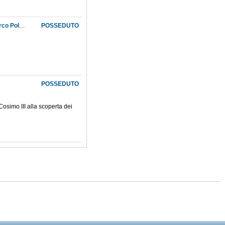
Scritture di viaggio e scrittura cartografica : la Mappamundi di fra Mauro e i racconti di Marco Polo e Niccolò de' Conti
POSSEDUTO
POSSEDUTO
Cosimo III alla scoperta dei