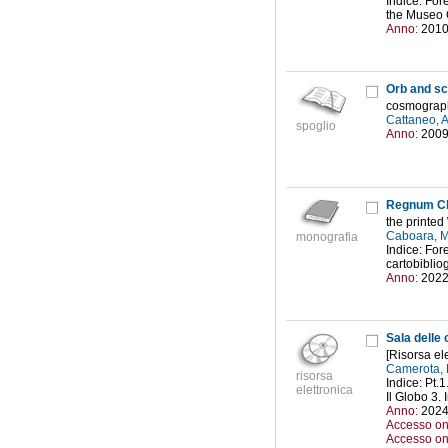
Indice: For
the Museo G
Anno:
201
Orb and sc
cosmography
Cattaneo, 
spoglio
Anno:
200
Regnum C
the printe
Caboara, 
monografia
Indice: For
cartobiblio
Anno:
202
Sala delle
[Risorsa el
Camerota, 
risorsa
Indice: Pt.1
elettronica
Il Globo 3.
Anno:
202
Accesso on
Accesso on