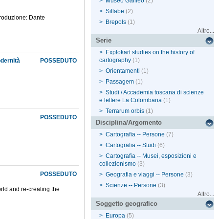
>
Museo Galileo
(2)
>
Sillabe
(2)
ntroduzione: Dante
>
Brepols
(1)
Altro...
Serie
>
Explokart studies on the history of
cartography
(1)
dernità
POSSEDUTO
>
Orientamenti
(1)
>
Passagem
(1)
>
Studi / Accademia toscana di scienze
e lettere La Colombaria
(1)
>
Terrarum orbis
(1)
POSSEDUTO
Disciplina/Argomento
>
Cartografia -- Persone
(7)
>
Cartografia -- Studi
(6)
>
Cartografia -- Musei, esposizioni e
collezionismo
(3)
POSSEDUTO
>
Geografia e viaggi -- Persone
(3)
>
Scienze -- Persone
(3)
rld and re-creating the
Altro...
Soggetto geografico
>
Europa
(5)