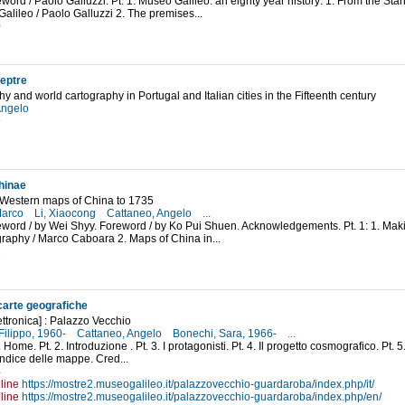
eword / Paolo Galluzzi. Pt. 1. Museo Galileo: an eighty year history: 1. From the St
alileo / Paolo Galluzzi 2. The premises...
0
eptre
 and world cartography in Portugal and Italian cities in the Fifteenth century
Angelo
9
hinae
d Western maps of China to 1735
Marco
Li, Xiaocong
Cattaneo, Angelo
...
eword / by Wei Shyy. Foreword / by Ko Pui Shuen. Acknowledgements. Pt. 1: 1. Makin
graphy / Marco Caboara 2. Maps of China in...
2
 carte geografiche
ettronica] : Palazzo Vecchio
Filippo, 1960-
Cattaneo, Angelo
Bonechi, Sara, 1966-
...
. Home. Pt. 2. Introduzione . Pt. 3. I protagonisti. Pt. 4. Il progetto cosmografico. Pt. 
 Indice delle mappe. Cred...
4
line
https://mostre2.museogalileo.it/palazzovecchio-guardaroba/index.php/it/
line
https://mostre2.museogalileo.it/palazzovecchio-guardaroba/index.php/en/