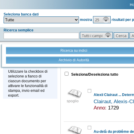
H
Seleziona banca dati
25
mostra
risultati per 
Ricerca semplice
Tutti i campi
Ricerca su indici
Archivio di Autorità
Tutto
+
Stampa - Email - Export
Utilizzare la checkbox di
Seleziona/Deseleziona tutto
selezione a fianco di
ciascun documento per
attivare le funzionalità di
stampa, invio email ed
export.
Clairaut, Alexis-
spoglio
Anno:
1729
Au-delà du problème de