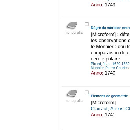
Anno:
1749
Dégré du méridien entr
monografia
[Microform] : dét
les observations 
le Monnier : dou lo
comparaison de ce
cercle polaire
Picard, Jean, 1620-168
Monnier, Pierre-Charles
Anno:
1740
Elemens de geometrie
monografia
[Microform]
Clairaut, Alexis-
Anno:
1741