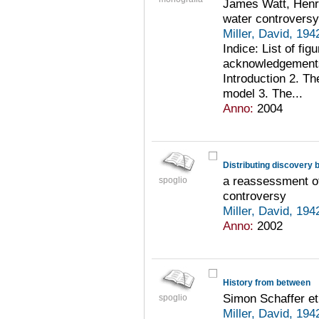
James Watt, Henr
water controversy
Miller, David, 194
Indice: List of fi
acknowledgements.
Introduction 2. Th
model 3. The...
Anno:
2004
Distributing discovery
a reassessment of
spoglio
controversy
Miller, David, 194
Anno:
2002
History from between
Simon Schaffer et
spoglio
Miller, David, 194