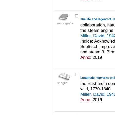
The life and legend of 
monografia
collaboration, na
the steam engine
Miller, David, 194
Indice: Acknowled
Scottisch improver
and steam 3. Birm
Anno:
2019
Longitude networks on 
the East India co
spoglio
wild, 1770-1840
Miller, David, 194
Anno:
2016