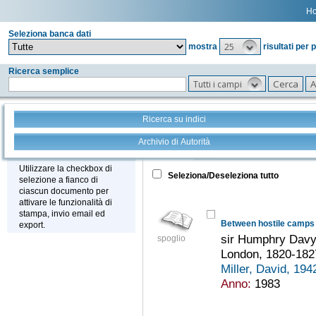
H
Seleziona banca dati
25
mostra
risultati per 
Ricerca semplice
Tutti i campi
Ricerca su indici
Archivio di Autorità
Tutto
+
Stampa - Email - Export
Utilizzare la checkbox di
Seleziona/Deseleziona tutto
selezione a fianco di
ciascun documento per
attivare le funzionalità di
stampa, invio email ed
Between hostile camps
export.
sir Humphry Davy'
spoglio
London, 1820-182
Miller, David, 194
Anno:
1983