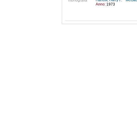
Harlow, Harry F.
McGau
monografia
Anno:
1973