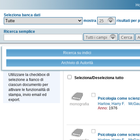
H
Seleziona banca dati
25
mostra
risultati per 
Ricerca semplice
Tutti i campi
Ricerca su indici
Archivio di Autorità
Tutto
+
Stampa - Email - Export
Utilizzare la checkbox di
Seleziona/Deseleziona tutto
selezione a fianco di
ciascun documento per
attivare le funzionalità di
stampa, invio email ed
Psicologia come scien
export.
Harlow, Harry F.
McGau
monografia
Anno:
1976
Psicologia come scien