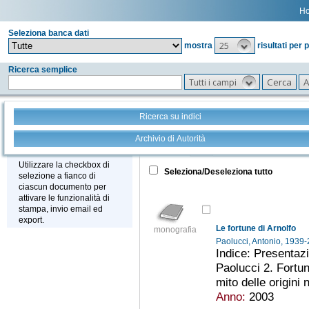
H
Seleziona banca dati
25
mostra
risultati per 
Ricerca semplice
Tutti i campi
Ricerca su indici
Archivio di Autorità
Tutto
+
Stampa - Email - Export
Utilizzare la checkbox di
Seleziona/Deseleziona tutto
selezione a fianco di
ciascun documento per
attivare le funzionalità di
stampa, invio email ed
export.
Le fortune di Arnolfo
monografia
Paolucci, Antonio, 1939
Indice: Presentazi
Paolucci 2. Fortune
mito delle origini 
Anno:
2003