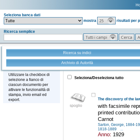
H
Seleziona banca dati
25
mostra
risultati per 
Ricerca semplice
Tutti i campi
Ricerca su indici
Archivio di Autorità
Tutto
+
Stampa - Email - Export
Utilizzare la checkbox di
Seleziona/Deseleziona tutto
selezione a fianco di
ciascun documento per
attivare le funzionalità di
stampa, invio email ed
The discovery of the la
export.
with facsimile rep
spoglio
printed contributi
Carnot
Sarton, George, 1884-1
1818-1889
...
Anno:
1929