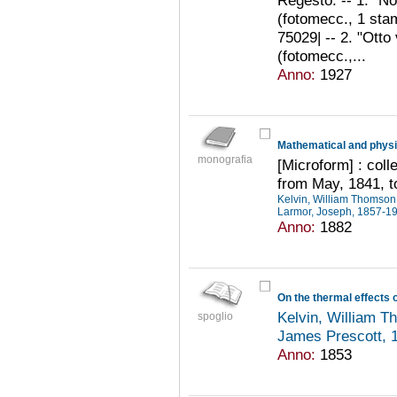
(fotomecc., 1 sta
75029| -- 2. "Otto
(fotomecc.,...
Anno:
1927
Mathematical and physi
monografia
[Microform] : colle
from May, 1841, t
Kelvin, William Thomso
Larmor, Joseph, 1857-1
Anno:
1882
On the thermal effects o
Kelvin, William 
spoglio
James Prescott,
Anno:
1853