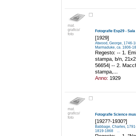
mat.
grafico/
foto
[1929]
Atwood, George, 1746-
Marmaduke, ca. 1806-1
Regesto: -- 1. Emi
stampa, b/n, 21x27
56654| -- 2. Macch
stampa,...
Anno:
1929
mat.
grafico/
Fotografie Science mus
foto
[1927?-1930?]
Babbage, Charles, 179
1819-1868
...
Regesto: -- 1. "No