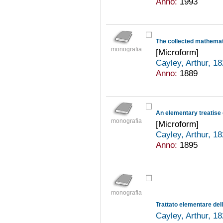
Anno:
1993
The collected mathemat
monografia
[Microform]
Cayley, Arthur, 1
Anno:
1889
An elementary treatise o
monografia
[Microform]
Cayley, Arthur, 1
Anno:
1895
monografia
Trattato elementare delle
Cayley, Arthur, 1