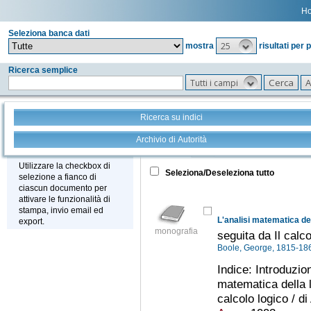
H
Seleziona banca dati
25
mostra
risultati per 
Ricerca semplice
Tutti i campi
Ricerca su indici
Archivio di Autorità
Tutto
+
Stampa - Email - Export
Utilizzare la checkbox di
Seleziona/Deseleziona tutto
selezione a fianco di
ciascun documento per
attivare le funzionalità di
stampa, invio email ed
L'analisi matematica del
export.
monografia
seguita da Il calco
Boole, George, 1815-1
Indice: Introduzio
matematica della l
calcolo logico / d