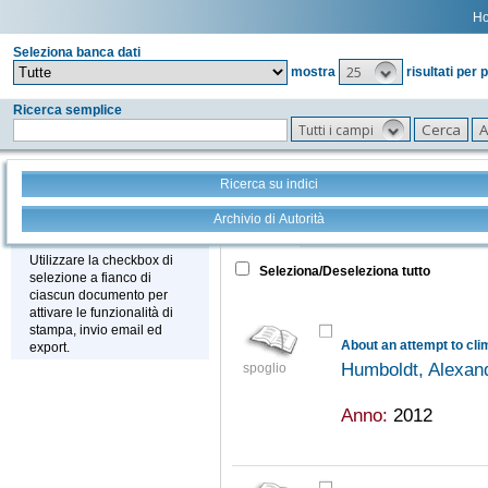
H
Seleziona banca dati
25
mostra
risultati per 
Ricerca semplice
Tutti i campi
Ricerca su indici
Archivio di Autorità
Tutto
+
Stampa - Email - Export
Utilizzare la checkbox di
Seleziona/Deseleziona tutto
selezione a fianco di
ciascun documento per
attivare le funzionalità di
stampa, invio email ed
About an attempt to cli
export.
Humboldt, Alexan
spoglio
Anno:
2012