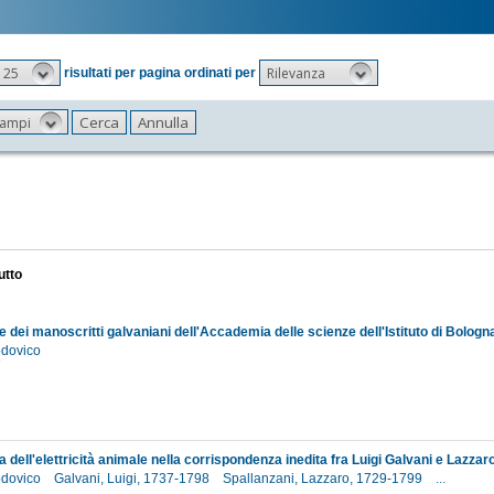
25
Rilevanza
risultati per pagina ordinati per
 campi
utto
Lodovico
7
Lodovico
Galvani, Luigi, 1737-1798
Spallanzani, Lazzaro, 1729-1799
...