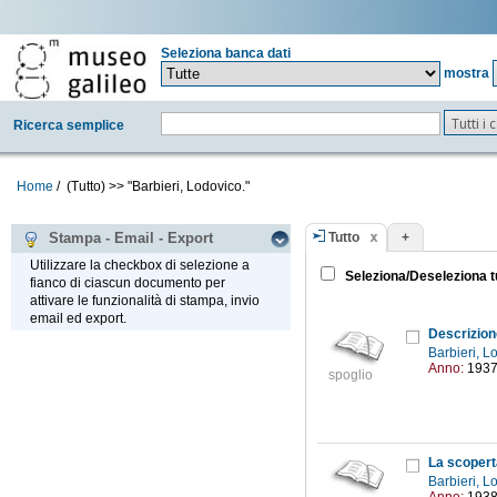
Seleziona banca dati
mostra
Tutti i
Ricerca semplice
Home
/
(Tutto)
>>
"Barbieri, Lodovico."
Tutto
+
Stampa - Email - Export
Utilizzare la checkbox di selezione a
Seleziona/Deseleziona t
fianco di ciascun documento per
attivare le funzionalità di stampa, invio
email ed export.
Barbieri, 
Anno:
193
spoglio
Barbieri, 