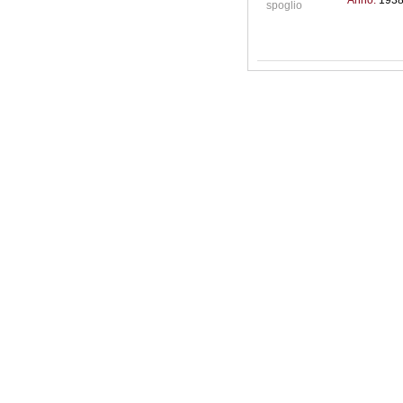
Anno:
193
spoglio