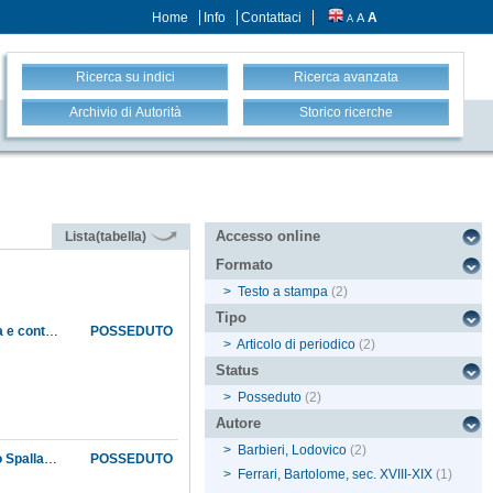
Home
Info
Contattaci
A
A
A
Ricerca su indici
Ricerca avanzata
Archivio di Autorità
Storico ricerche
Accesso online
Lista(tabella)
Formato
>
Testo a stampa
(2)
Tipo
Descrizione dei manoscritti galvaniani dell'Accademia delle scienze dell'Istituto di Bologna e contributo alla bibliografia delle opere a stampa di Luigi Galvani
POSSEDUTO
>
Articolo di periodico
(2)
Status
>
Posseduto
(2)
Autore
>
Barbieri, Lodovico
(2)
La scoperta dell'elettricità animale nella corrispondenza inedita fra Luigi Galvani e Lazzaro Spallanzani, con due lettere di Mariano Fontana e Bartolomeo Ferrari
POSSEDUTO
>
Ferrari, Bartolome, sec. XVIII-XIX
(1)