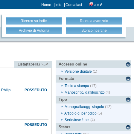
Home
Info
Contattaci
A
A
A
Ricerca su indici
Ricerca avanzata
Archivio di Autorità
Storico ricerche
Accesso online
Lista(tabella)
>
Versione digitale
(1)
Formato
>
Testo a stampa
(17)
Arrivo al Museo della somma risultante dai frutti del capitale lasciato in eredità dal defunto Philip Barker Webb al granduca di Toscana, insieme al suo erbario ed alla sua biblioteca, che furono depositati nel Museo; impiego di una parte di tale somma per pagare: gli scaffali fatti per l'erbario e la biblioteca Webb, le piante secche del Borneo ed alcune opere cedute da Odoardo Beccari, la continuazione di opere, periodiche e non, rimaste incomplete nella biblioteca Webb; il resto della somma viene investito in certificati del debito pubblico, in modo da utilizzarne la rendita per la conservazione e l'aumento dell'erbario e della biblioteca
POSSEDUTO
>
Manoscritto/ dattiloscritto
(4)
Tipo
>
Monografia/ogg. singolo
(12)
>
Articolo di periodico
(5)
>
Serie/fasc./doc.
(4)
POSSEDUTO
Status