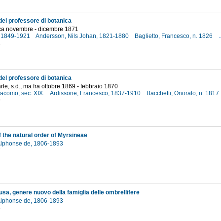
del professore di botanica
irca novembre - dicembre 1871
i, 1849-1921
Andersson, Nils Johan, 1821-1880
Baglietto, Francesco, n. 1826
.
1
del professore di botanica
te, s.d., ma fra ottobre 1869 - febbraio 1870
iacomo, sec. XIX.
Ardissone, Francesco, 1837-1910
Bacchetti, Onorato, n. 1817
9
f the natural order of Myrsineae
Alphonse de, 1806-1893
7
usa, genere nuovo della famiglia delle ombrellifere
Alphonse de, 1806-1893
8