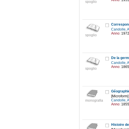
Anno:
195
spoglio
Correspond
Candolle, 
Anno:
197
spoglio
De la germ
Candolle, 
Anno:
186
spoglio
[Microform]
Candolle, 
monografia
Anno:
185
Histoire d