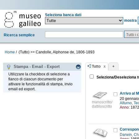
Seleziona banca dati
mostra
Tutti i
Ricerca semplice
Home
/
(Tutto)
>>
Candolle, Alphonse de, 1806-1893
Tutto
+
Stampa - Email - Export
Utilizzare la checkbox di selezione a
Seleziona/Deseleziona t
fianco di ciascun documento per
attivare le funzionalità di stampa, invio
email ed export.
20 gennaio
manoscritto/
Alfurno, Te
dattiloscritto
Anno:
187
Correspond
Darwin, Ch