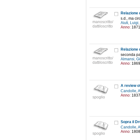
Relazione 
s.d., ma c
manoscritto/
Aiuti, Luig
dattiloscritto
Anno:
187
Relazione 
seconda par
manoscritto/
Almansi, G
dattiloscritto
Anno:
186
A review o
Candolle, 
Anno:
183
spoglio
Sopra il Dr
Candolle, 
Anno:
180
spoglio