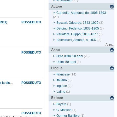
>
Posseduto
(21)
Autore
>
Candolle, Alphonse de, 1806-1893
(21)
1911)
POSSEDUTO
>
Beccari, Odoardo, 1843-1920
(3)
>
Delpino, Federico, 1833-1905
(3)
>
Parlatore, Filippo, 1816-1877
(3)
>
Balestrucci, Antonio, n. 1837
(2)
Altro...
Anno
POSSEDUTO
>
Oltre ultimi 50 anni
(20)
>
Ultimi 50 anni
(1)
Lingua
>
Francese
(14)
>
Italiano
(5)
Géographie botanique raisonnée, ou, Exposition des faits principaux et des lois concernant la distribution géographique des plantes de l'epoque actuelle
POSSEDUTO
>
Inglese
(2)
>
Latino
(1)
Editore
>
Fayard
(1)
>
G. Masson
(1)
POSSEDUTO
>
Germer Baillière
(1)