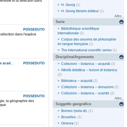
hérédité et la sélection dans
>
H. Georg
(1)
>
H. Georg libraire-éditeur
(1)
Altro...
Serie
>
Bibliothèque scientifique
POSSEDUTO
internationale
(2)
a sélection dans l'espèce
>
Corpus des oeuvres de philosophie
en langue française
(1)
>
The International scientific series
(1)
Disciplina/Argomento
Histoire des sciences et des savants depuis deux siècles, d'après l'opinion des principales académies ou sociétés scientifiques
POSSEDUTO
>
Collezioni -- botanica -- acquisti
(3)
>
Attività didattica -- lezioni di botanica
(2)
>
Biblioteca -- acquisti
(2)
>
Collezioni -- botanica -- donazioni
(2)
>
Collezioni -- botanica -- scambi
(2)
POSSEDUTO
Altro...
ogie, la géographie des
Soggetto geografico
ique
>
Borneo (isola di).
(1)
>
Bruxelles.
(1)
>
Ginevra
(1)