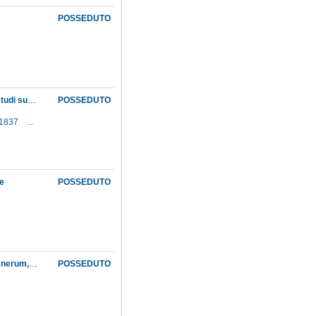
POSSEDUTO
Parere del Consiglio accademico della Sezione di scienze fisiche e naturali dell'Istituto di studi superiori in merito alla copertura della cattedra di fisica, vacante per la morte del professor Magrini. Lettera aperta di Carlo Matteucci a Stanislao Cannizzaro nella quale si discute, in relazione alla cattedra di fisica del Museo, il carattere di "Scuola del Cimento" che esso dovrebbe assumere; decreto ministeriale che nomina proprio Matteucci alla cattedra suddetta. Nuova vacanza della medesima, per la morte di Matteucci
POSSEDUTO
. 1837
...
ue
POSSEDUTO
Prodromus systematis naturalis regni vegetabilis, sive, Enumeratio contracta ordinum, generum, specierumque plantarum huc usque cognitarium, juxta methodi naturalis, normas digesta
POSSEDUTO