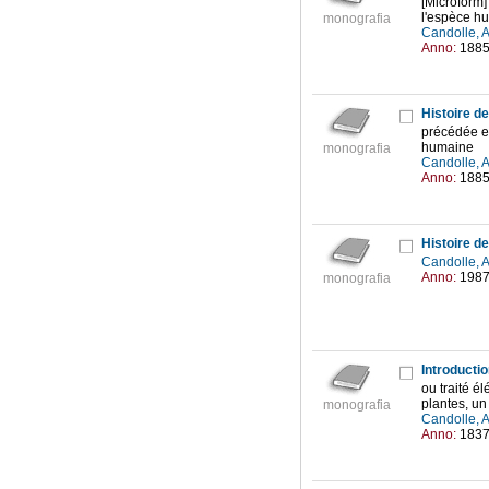
[Microform] 
l'espèce h
monografia
Candolle, 
Anno:
188
Histoire d
précédée et
humaine
monografia
Candolle, 
Anno:
188
Candolle, 
Anno:
198
monografia
Introductio
ou traité é
plantes, un
monografia
Candolle, 
Anno:
183