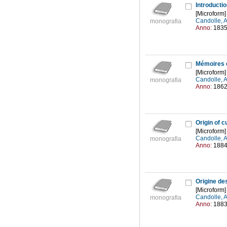
Introductio
[Microform]
Candolle, 
monografia
Anno:
183
Mémoires e
[Microform]
Candolle, 
monografia
Anno:
186
Origin of c
[Microform]
Candolle, 
monografia
Anno:
188
Origine de
[Microform]
Candolle, 
monografia
Anno:
188