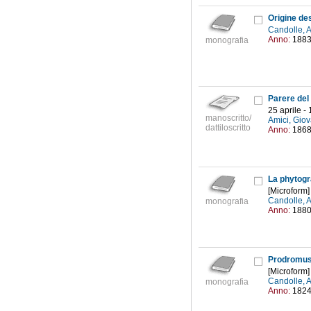
Origine de
Candolle, 
Anno:
188
monografia
25 aprile -
manoscritto/
Amici, Giov
dattiloscritto
Anno:
186
La phytogr
[Microform]
Candolle, 
monografia
Anno:
188
[Microform]
Candolle, 
monografia
Anno:
182