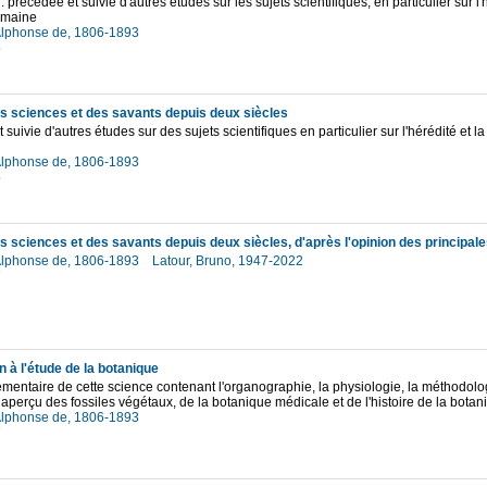
: précédée et suivie d'autres études sur les sujets scientifiques, en particulier sur l'
umaine
Alphonse de, 1806-1893
5
es sciences et des savants depuis deux siècles
 suivie d'autres études sur des sujets scientifiques en particulier sur l'hérédité et l
Alphonse de, 1806-1893
5
Alphonse de, 1806-1893
Latour, Bruno, 1947-2022
7
n à l'étude de la botanique
lémentaire de cette science contenant l'organographie, la physiologie, la méthodol
 aperçu des fossiles végétaux, de la botanique médicale et de l'histoire de la botan
Alphonse de, 1806-1893
7