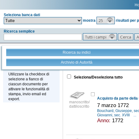
H
Seleziona banca dati
25
mostra
risultati per 
Ricerca semplice
Tutti i campi
Ricerca su indici
Archivio di Autorità
Tutto
+
Stampa - Email - Export
Utilizzare la checkbox di
Seleziona/Deseleziona tutto
selezione a fianco di
ciascun documento per
attivare le funzionalità di
stampa, invio email ed
export.
manoscritto/
7 marzo 1772
dattiloscritto
Bouchard, Giuseppe, sec
Giovanni, sec. XVIII
...
Anno:
1772