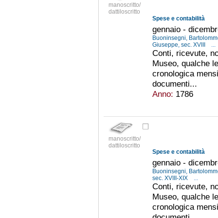
manoscritto/
dattiloscritto
Spese e contabilità
gennaio - dicemb
Buoninsegni, Bartolomme
Giuseppe, sec. XVIII
...
Conti, ricevute, no
Museo, qualche le
cronologica mensil
documenti...
Anno:
1786
manoscritto/
dattiloscritto
Spese e contabilità
gennaio - dicemb
Buoninsegni, Bartolomme
sec. XVIII-XIX
...
Conti, ricevute, no
Museo, qualche le
cronologica mensil
documenti...