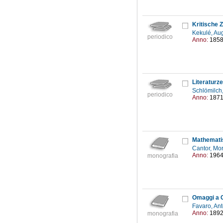
Kritische 
Kekulé, Au
periodico
Anno:
185
Literaturze
Schlömilch
periodico
Anno:
187
Mathematis
Cantor, Mo
Anno:
196
monografia
Omaggi a Ga
Favaro, An
Anno:
189
monografia