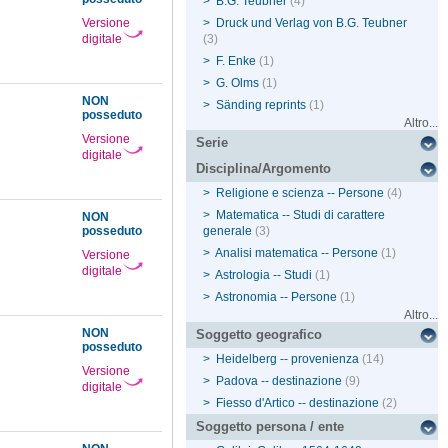
>
B.G. Teubner
(4)
Versione
>
Druck und Verlag von B.G. Teubner
digitale
(3)
>
F. Enke
(1)
>
G. Olms
(1)
NON
>
Sänding reprints
(1)
posseduto
Altro...
Versione
Serie
digitale
Disciplina/Argomento
>
Religione e scienza -- Persone
(4)
>
Matematica -- Studi di carattere
NON
posseduto
generale
(3)
>
Analisi matematica -- Persone
(1)
Versione
digitale
>
Astrologia -- Studi
(1)
>
Astronomia -- Persone
(1)
Altro...
NON
Soggetto geografico
posseduto
>
Heidelberg -- provenienza
(14)
Versione
>
Padova -- destinazione
(9)
digitale
>
Fiesso d'Artico -- destinazione
(2)
Soggetto persona / ente