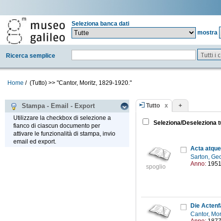
Seleziona banca dati
mostra
Tutti i
Ricerca semplice
Home
/
(Tutto)
>>
"Cantor, Moritz, 1829-1920."
Tutto
+
Stampa - Email - Export
Utilizzare la checkbox di selezione a
Seleziona/Deseleziona t
fianco di ciascun documento per
attivare le funzionalità di stampa, invio
email ed export.
Acta atqu
Sarton, Ge
Anno:
195
spoglio
Die Actenf
Cantor, Mo