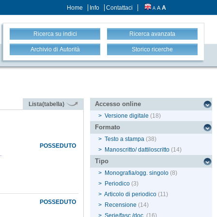
Home
Info
Contattaci
A
A
A
Ricerca su indici
Ricerca avanzata
Archivio di Autorità
Storico ricerche
Accesso online
Lista(tabella)
>
Versione digitale
(18)
Formato
>
Testo a stampa
(38)
POSSEDUTO
>
Manoscritto/ dattiloscritto
(14)
.
Tipo
>
Monografia/ogg. singolo
(8)
>
Periodico
(3)
>
Articolo di periodico
(11)
POSSEDUTO
>
Recensione
(14)
>
Serie/fasc./doc.
(16)