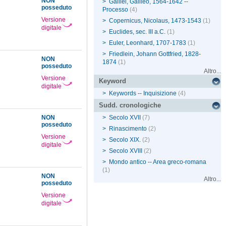
NON
>
Galilei, Galileo, 1564-1642 --
posseduto
Processo
(4)
Versione
>
Copernicus, Nicolaus, 1473-1543
(1)
digitale
>
Euclides, sec. III a.C.
(1)
>
Euler, Leonhard, 1707-1783
(1)
>
Friedlein, Johann Gottfried, 1828-
NON
1874
(1)
posseduto
Altro...
Versione
Keyword
digitale
>
Keywords -- Inquisizione
(4)
Sudd. cronologiche
NON
>
Secolo XVII
(7)
posseduto
>
Rinascimento
(2)
Versione
>
Secolo XIX.
(2)
digitale
>
Secolo XVIII
(2)
>
Mondo antico -- Area greco-romana
(1)
NON
Altro...
posseduto
Versione
digitale