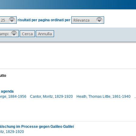
25
Rilevanza
risultati per pagina ordinati per
 campi
utto
e agenda
orge, 1884-1956
Cantor, Moritz, 1829-1920
Heath, Thomas Little, 1861-1940
..
1
älschung im Processe gegen Galileo Galilei
ritz, 1829-1920