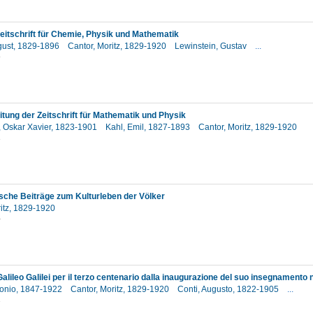
Zeitschrift für Chemie, Physik und Mathematik
gust, 1829-1896
Cantor, Moritz, 1829-1920
Lewinstein, Gustav
...
8
itung der Zeitschrift für Mathematik und Physik
, Oskar Xavier, 1823-1901
Kahl, Emil, 1827-1893
Cantor, Moritz, 1829-1920
1
che Beiträge zum Kulturleben der Völker
ritz, 1829-1920
4
lileo Galilei per il terzo centenario dalla inaugurazione del suo insegnamento 
tonio, 1847-1922
Cantor, Moritz, 1829-1920
Conti, Augusto, 1822-1905
...
2