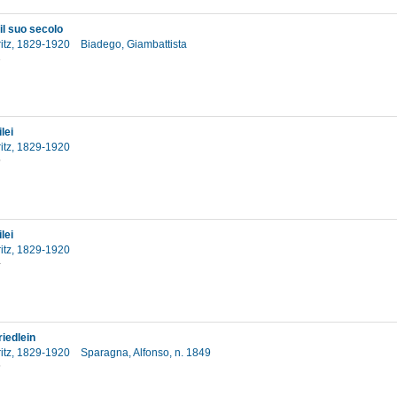
il suo secolo
ritz, 1829-1920
Biadego, Giambattista
2
lei
ritz, 1829-1920
5
lei
ritz, 1829-1920
4
riedlein
ritz, 1829-1920
Sparagna, Alfonso, n. 1849
6