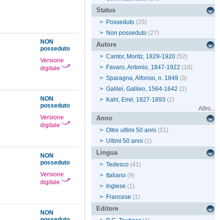
Status
>
Posseduto
(25)
>
Non posseduto
(27)
NON
Autore
posseduto
>
Cantor, Moritz, 1829-1920
(52)
Versione
>
Favaro, Antonio, 1847-1922
(18)
digitale
>
Sparagna, Alfonso, n. 1849
(3)
>
Galilei, Galileo, 1564-1642
(2)
NON
>
Kahl, Emil, 1827-1893
(2)
posseduto
Altro...
Versione
Anno
digitale
>
Oltre ultimi 50 anni
(51)
>
Ultimi 50 anni
(1)
Lingua
NON
posseduto
>
Tedesco
(41)
Versione
>
Italiano
(9)
digitale
>
Inglese
(1)
>
Francese
(1)
Editore
NON
posseduto