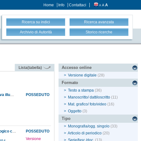
Home
Info
Contattaci
A
A
A
Ricerca su indici
Ricerca avanzata
Archivio di Autorità
Storico ricerche
Accesso online
Lista(tabella)
>
Versione digitale
(28)
Formato
>
Testo a stampa
(36)
Alcune nozioni di rifrazione e sulla loro applicazione al golfo di Napoli a proposito della nuova illuminazione del molo
POSSEDUTO
>
Manoscritto/ dattiloscritto
(11)
>
Mat. grafico/ foto/video
(16)
>
Oggetto
(3)
Tipo
>
Monografia/ogg. singolo
(33)
Approvazione del progetto esposto dal direttore del Museo di creare un Archivio meteorologico centrale italiano
POSSEDUTO
>
Articolo di periodico
(20)
Versione
>
Serie/fasc./doc.
(13)