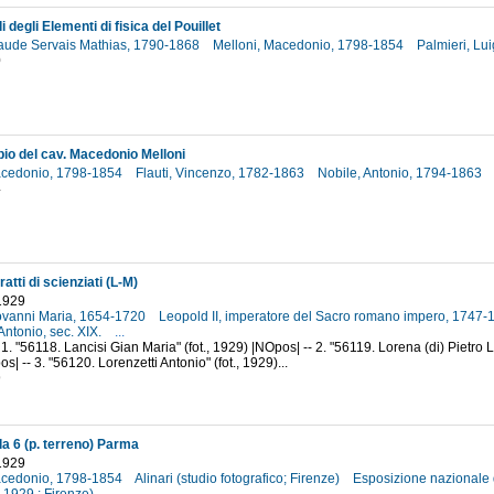
i degli Elementi di fisica del Pouillet
Claude Servais Mathias, 1790-1868
Melloni, Macedonio, 1798-1854
Palmieri, Lu
0
pio del cav. Macedonio Melloni
acedonio, 1798-1854
Flauti, Vincenzo, 1782-1863
Nobile, Antonio, 1794-1863
4
ratti di scienziati (L-M)
 1929
iovanni Maria, 1654-1720
Leopold II, imperatore del Sacro romano impero, 1747
 Antonio, sec. XIX.
...
1. "56118. Lancisi Gian Maria" (fot., 1929) |NOpos| -- 2. "56119. Lorena (di) Pietro L
| -- 3. "56120. Lorenzetti Antonio" (fot., 1929)...
9
la 6 (p. terreno) Parma
 1929
acedonio, 1798-1854
Alinari (studio fotografico; Firenze)
Esposizione nazionale d