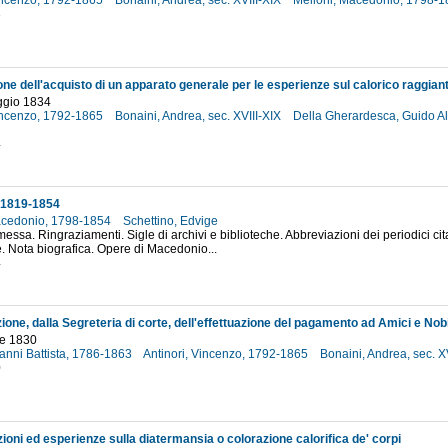
Vincenzo, 1792-1865
Bonaini, Andrea, sec. XVIII-XIX
Melloni, Macedonio, 1798-
3
ggio 1834
Vincenzo, 1792-1865
Bonaini, Andrea, sec. XVIII-XIX
Della Gherardesca, Guido Al
4
 1819-1854
acedonio, 1798-1854
Schettino, Edvige
messa. Ringraziamenti. Sigle di archivi e biblioteche. Abbreviazioni dei periodici cit
e. Nota biografica. Opere di Macedonio...
4
e 1830
anni Battista, 1786-1863
Antinori, Vincenzo, 1792-1865
Bonaini, Andrea, sec. X
0
oni ed esperienze sulla diatermansia o colorazione calorifica de' corpi