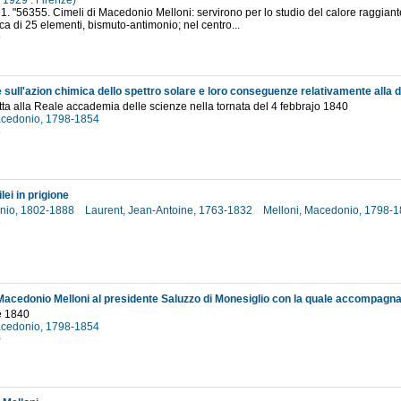
: 1929 : Firenze)
 1. "56355. Cimeli di Macedonio Melloni: servirono per lo studio del calore raggiante
ica di 25 elementi, bismuto-antimonio; nel centro...
9
ta alla Reale accademia delle scienze nella tornata del 4 febbrajo 1840
acedonio, 1798-1854
3
lei in prigione
onio, 1802-1888
Laurent, Jean-Antoine, 1763-1832
Melloni, Macedonio, 1798-
6
e 1840
acedonio, 1798-1854
0