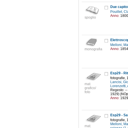
Due capitol
Pouillet, 
Anno:
180
spoglio
Elettrosco
Melloni, M
Anno:
185
monografia
Esp29 - Rit
fotografie,
Lancisi, G
mat.
Lorenzetti,
grafico/
Regesto: -- 
foto
1929) |NOpos
Anno:
192
Esp29 - Sa
fotografie,
Melloni, M
mat.