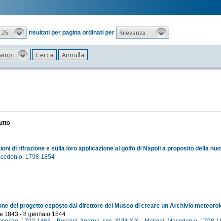
25
Rilevanza
risultati per pagina ordinati per
 campi
utto
acedonio, 1798-1854
3
e 1843 - 8 gennaio 1844