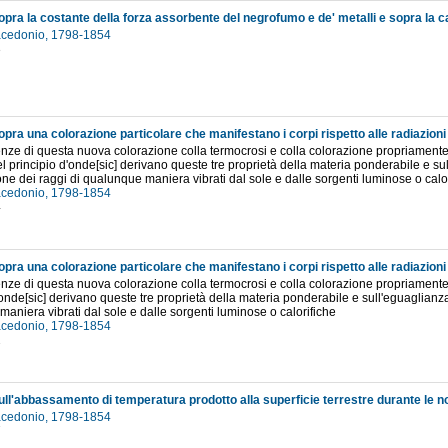
acedonio, 1798-1854
3
pra una colorazione particolare che manifestano i corpi rispetto alle radiazion
enze di questa nuova colorazione colla termocrosi e colla colorazione propriamente
del principio d'onde[sic] derivano queste tre proprietà della materia ponderabile e s
ione dei raggi di qualunque maniera vibrati dal sole e dalle sorgenti luminose o calo
acedonio, 1798-1854
4
pra una colorazione particolare che manifestano i corpi rispetto alle radiazion
enze di questa nuova colorazione colla termocrosi e colla colorazione propriamente d
'onde[sic] derivano queste tre proprietà della materia ponderabile e sull'eguaglianza
aniera vibrati dal sole e dalle sorgenti luminose o calorifiche
acedonio, 1798-1854
2
acedonio, 1798-1854
7