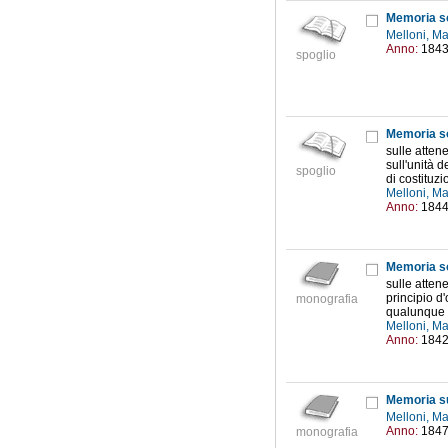
Melloni, M
Anno:
184
spoglio
Memoria so
sulle atten
sull'unità 
spoglio
di costituz
Melloni, M
Anno:
184
Memoria so
sulle atten
principio d
monografia
qualunque m
Melloni, M
Anno:
184
Melloni, M
Anno:
184
monografia