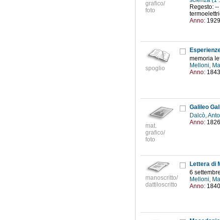
scienza (1 
grafico/
Regesto: --
foto
termoelettr
Anno:
192
memoria let
Melloni, M
spoglio
Anno:
184
Galileo Gali
Dalcò, Ant
Anno:
182
mat.
grafico/
foto
6 settembr
manoscritto/
Melloni, M
dattiloscritto
Anno:
184