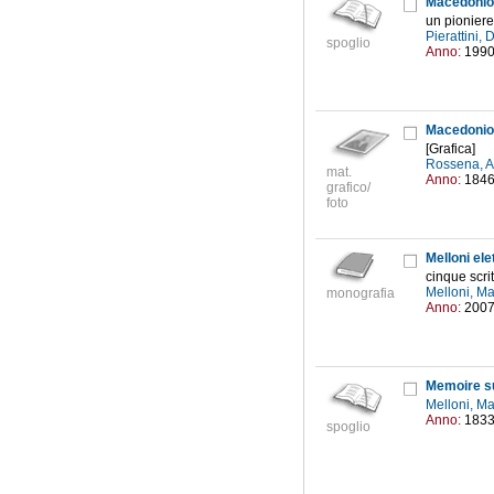
Macedonio 
un pioniere
Pierattini,
spoglio
Anno:
199
Macedonio 
[Grafica]
Rossena, A
mat.
Anno:
184
grafico/
foto
Melloni ele
cinque scri
Melloni, M
monografia
Anno:
200
Memoire sur
Melloni, M
Anno:
183
spoglio