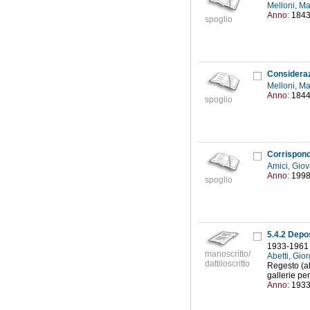
Melloni, M
Anno:
184
spoglio
Melloni, M
Anno:
184
spoglio
Amici, Giov
Anno:
199
spoglio
5.4.2 Depos
1933-1961
manoscritto/
Abetti, Gio
dattiloscritto
Regesto (al
gallerie per
Anno:
193