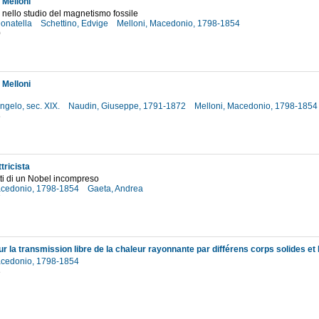
Melloni
 nello studio del magnetismo fossile
 Donatella
Schettino, Edvige
Melloni, Macedonio, 1798-1854
0
Melloni
ngelo, sec. XIX.
Naudin, Giuseppe, 1791-1872
Melloni, Macedonio, 1798-185
6
ttricista
tti di un Nobel incompreso
acedonio, 1798-1854
Gaeta, Andrea
7
 la transmission libre de la chaleur rayonnante par différens corps solides et 
acedonio, 1798-1854
3