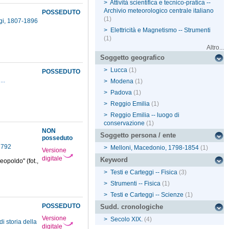
>
Attività scientifica e tecnico-pratica --
Archivio meteorologico centrale italiano
POSSEDUTO
(1)
igi, 1807-1896
>
Elettricità e Magnetismo -- Strumenti
(1)
Altro...
Soggetto geografico
>
Lucca
(1)
POSSEDUTO
...
>
Modena
(1)
>
Padova
(1)
>
Reggio Emilia
(1)
>
Reggio Emilia -- luogo di
conservazione
(1)
NON
Soggetto persona / ente
posseduto
-1792
>
Melloni, Macedonio, 1798-1854
(1)
Versione
digitale
Keyword
eopoldo" (fot.,
>
Testi e Carteggi -- Fisica
(3)
>
Strumenti -- Fisica
(1)
>
Testi e Carteggi -- Scienze
(1)
POSSEDUTO
Sudd. cronologiche
Versione
>
Secolo XIX.
(4)
i storia della
digitale