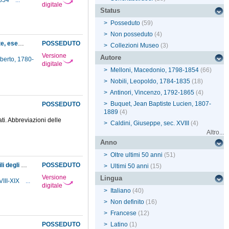
1854
...
digitale
Status
>
Posseduto
(59)
>
Non posseduto
(4)
Approvazione dell'acquisto di un apparato generale per le esperienze sul calorico raggiante, eseguito dall'artefice Wolf
POSSEDUTO
>
Collezioni Museo
(3)
Versione
Autore
berto, 1780-
digitale
>
Melloni, Macedonio, 1798-1854
(66)
>
Nobili, Leopoldo, 1784-1835
(18)
>
Antinori, Vincenzo, 1792-1865
(4)
>
Buquet, Jean Baptiste Lucien, 1807-
POSSEDUTO
1889
(4)
ati. Abbreviazioni delle
>
Caldini, Giuseppe, sec. XVIII
(4)
Altro...
Anno
>
Oltre ultimi 50 anni
(51)
Comunicazione, dalla Segreteria di corte, dell'effettuazione del pagamento ad Amici e Nobili degli strumenti da loro forniti al Museo
POSSEDUTO
>
Ultimi 50 anni
(15)
Versione
Lingua
VIII-XIX
...
digitale
>
Italiano
(40)
>
Non definito
(16)
>
Francese
(12)
POSSEDUTO
>
Latino
(1)