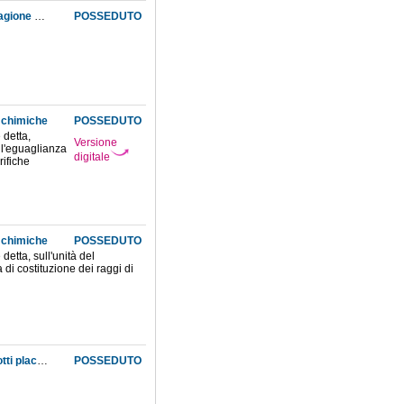
Memoria sopra la costante della forza assorbente del negrofumo e de' metalli e sopra la cagione che fa variarne il valore negli altri corpi atermani
POSSEDUTO
i chimiche
POSSEDUTO
 detta,
Versione
ull'eguaglianza
digitale
rifiche
i chimiche
POSSEDUTO
etta, sull'unità del
 di costituzione dei raggi di
Memoria sull'abbassamento di temperatura prodotto alla superficie terrestre durante le notti placide e serene, e sui fenomeni che ne risultano nelle basse regioni dell'atmosfera
POSSEDUTO