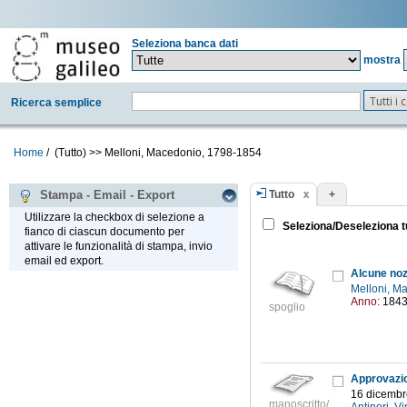
Seleziona banca dati
mostra
Tutti i
Ricerca semplice
Home
/
(Tutto)
>>
Melloni, Macedonio, 1798-1854
Tutto
+
Stampa - Email - Export
Utilizzare la checkbox di selezione a
Seleziona/Deseleziona t
fianco di ciascun documento per
attivare le funzionalità di stampa, invio
email ed export.
Melloni, M
Anno:
184
spoglio
16 dicembr
manoscritto/