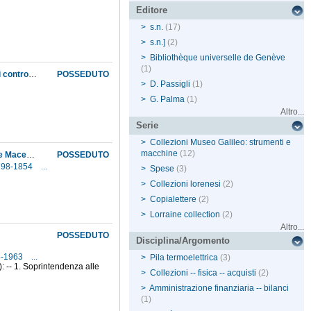
Editore
>
s.n.
(17)
>
s.n.]
(2)
>
Bibliothèque universelle de Genève
(1)
Considerazioni intorno ad alcune obbiezioni del dot.r Ambrogio Fusinieri e de' suoi seguaci contro la teorica del Wells ed altri principii ammessi dai fisici ...
POSSEDUTO
>
D. Passigli
(1)
>
G. Palma
(1)
Altro...
Serie
>
Collezioni Museo Galileo: strumenti e
macchine
(12)
Corrispondenza di Giovanni Battista Amici con Giuseppe Bianchi, Leopoldo Nobili, Enrico e Macedonio Melloni
POSSEDUTO
1798-1854
...
>
Spese
(3)
>
Collezioni lorenesi
(2)
>
Copialettere
(2)
>
Lorraine collection
(2)
Altro...
POSSEDUTO
Disciplina/Argomento
4-1963
...
>
Pila termoelettrica
(3)
: -- 1. Soprintendenza alle
>
Collezioni -- fisica -- acquisti
(2)
>
Amministrazione finanziaria -- bilanci
(1)