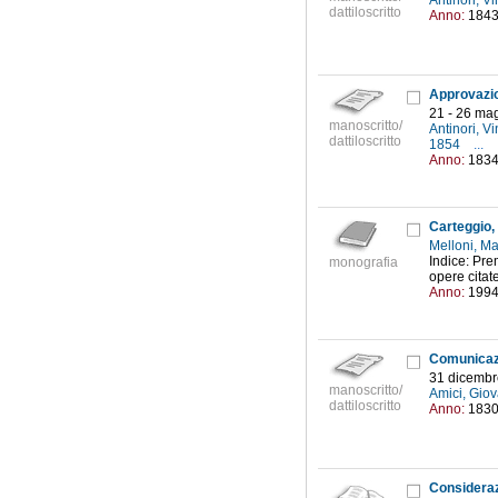
Antinori, 
dattiloscritto
Anno:
184
21 - 26 ma
manoscritto/
Antinori, 
dattiloscritto
1854
...
Anno:
183
Carteggio,
Melloni, M
Indice: Pre
monografia
opere citat
Anno:
199
31 dicembr
manoscritto/
Amici, Giov
dattiloscritto
Anno:
183
Considerazi