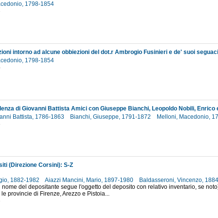
acedonio, 1798-1854
3
acedonio, 1798-1854
4
anni Battista, 1786-1863
Bianchi, Giuseppe, 1791-1872
Melloni, Macedonio, 
8
iti (Direzione Corsini): S-Z
rgio, 1882-1982
Aiazzi Mancini, Mario, 1897-1980
Baldasseroni, Vincenzo, 188
 nome del depositante segue l'oggetto del deposito con relativo inventario, se noto)
 le provincie di Firenze, Arezzo e Pistoia...
3