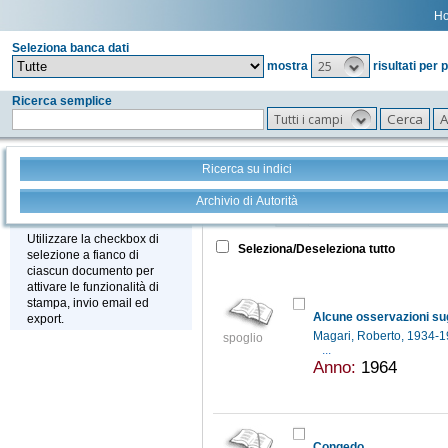
H
Seleziona banca dati
25
mostra
risultati per 
Ricerca semplice
Tutti i campi
Ricerca su indici
Archivio di Autorità
Tutto
+
Stampa - Email - Export
Utilizzare la checkbox di
Seleziona/Deseleziona tutto
selezione a fianco di
ciascun documento per
attivare le funzionalità di
stampa, invio email ed
export.
Magari, Roberto, 1934-
spoglio
...
Anno:
1964
Congedo