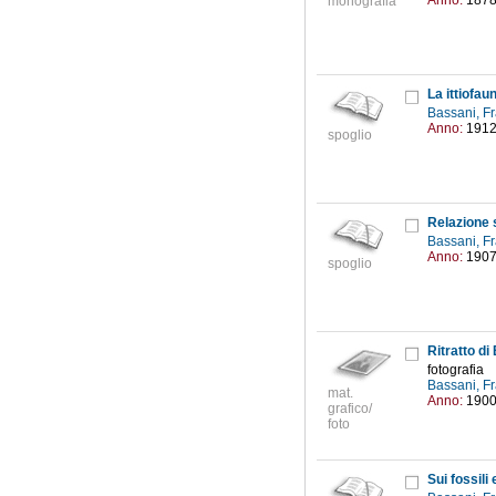
Anno:
187
monografia
La ittiofa
Bassani, F
Anno:
191
spoglio
Bassani, F
Anno:
190
spoglio
Ritratto d
fotografia
Bassani, F
mat.
Anno:
190
grafico/
foto