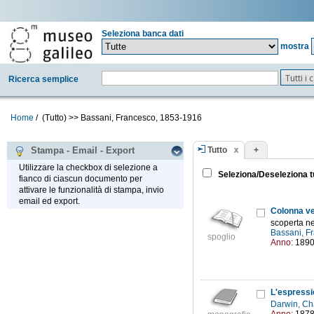
Seleziona banca dati
mostra
Tutti i
Ricerca semplice
Home
/
(Tutto)
>>
Bassani, Francesco, 1853-1916
Tutto
+
Stampa - Email - Export
Utilizzare la checkbox di selezione a
Seleziona/Deseleziona t
fianco di ciascun documento per
attivare le funzionalità di stampa, invio
email ed export.
Colonna ve
scoperta ne
Bassani, F
spoglio
Anno:
189
L'espressi
Darwin, Ch