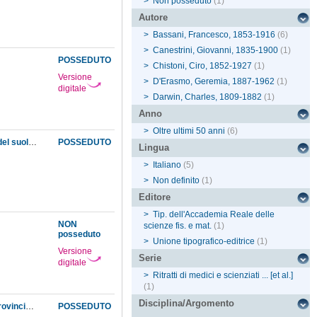
>
Non posseduto
(1)
Autore
>
Bassani, Francesco, 1853-1916
(6)
>
Canestrini, Giovanni, 1835-1900
(1)
POSSEDUTO
>
Chistoni, Ciro, 1852-1927
(1)
Versione
>
D'Erasmo, Geremia, 1887-1962
(1)
digitale
>
Darwin, Charles, 1809-1882
(1)
Anno
>
Oltre ultimi 50 anni
(6)
Relazione sulla opportunità di uno studio sistematico della solfatara e dei lenti movimenti del suolo presso il Serapeo di Pozzuoli e sui mezzi più opportuni per attuarlo
POSSEDUTO
Lingua
>
Italiano
(5)
>
Non definito
(1)
Editore
>
Tip. dell'Accademia Reale delle
NON
scienze fis. e mat.
(1)
posseduto
>
Unione tipografico-editrice
(1)
Versione
Serie
digitale
>
Ritratti di medici e scienziati ... [et al.]
(1)
Disciplina/Argomento
Sui fossili e sull'età degli schisti bituminosi di Monte Pettine presso Giffoni Valle Piana in provincia di Salerno (Dolomia principale)
POSSEDUTO