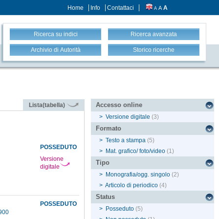
Home
Info
Contattaci
A
A
A
Ricerca su indici
Ricerca avanzata
Archivio di Autorità
Storico ricerche
Accesso online
Lista(tabella)
>
Versione digitale
(3)
Formato
>
Testo a stampa
(5)
POSSEDUTO
>
Mat. grafico/ foto/video
(1)
Versione
Tipo
digitale
>
Monografia/ogg. singolo
(2)
>
Articolo di periodico
(4)
Status
POSSEDUTO
>
Posseduto
(5)
1900