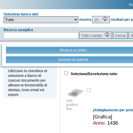
H
Seleziona banca dati
25
mostra
risultati per 
Ricerca semplice
Tutti i campi
Ricerca su indici
Archivio di Autorità
Tutto
+
Stampa - Email - Export
Utilizzare la checkbox di
Seleziona/Deseleziona tutto
selezione a fianco di
ciascun documento per
attivare le funzionalità di
stampa, invio email ed
export.
mat.
grafico/
foto
[Grafica]
Anno:
1436