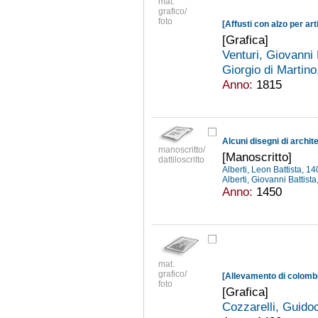
mat.
grafico/
foto
[Affusti con alzo per arti
[Grafica]
Venturi, Giovanni
Giorgio di Martin
Anno:
1815
Alcuni disegni di archit
manoscritto/
[Manoscritto]
dattiloscritto
Alberti, Leon Battista, 
Alberti, Giovanni Battist
Anno:
1450
mat.
grafico/
[Allevamento di colombi
foto
[Grafica]
Cozzarelli, Guido