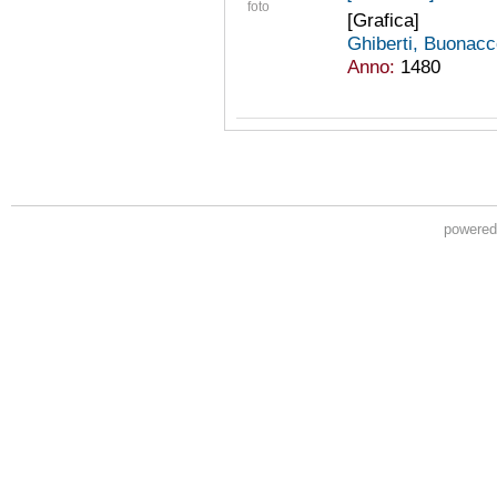
foto
[Grafica]
Ghiberti, Buonac
Anno:
1480
powere