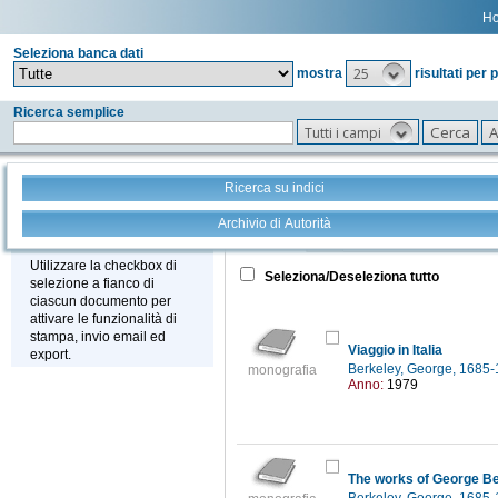
H
Seleziona banca dati
25
mostra
risultati per 
Ricerca semplice
Tutti i campi
Ricerca su indici
Archivio di Autorità
Tutto
+
Stampa - Email - Export
Utilizzare la checkbox di
Seleziona/Deseleziona tutto
selezione a fianco di
ciascun documento per
attivare le funzionalità di
stampa, invio email ed
Viaggio in Italia
export.
Berkeley, George, 1685
monografia
Anno:
1979
The works of George B