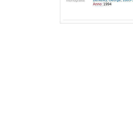
Berkeley, George, 1685
monografia
Anno:
1994