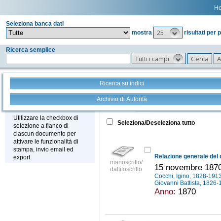
H
Seleziona banca dati
25
mostra
risultati per 
Ricerca semplice
Tutti i campi
Ricerca su indici
Archivio di Autorità
Tutto
+
Stampa - Email - Export
Utilizzare la checkbox di
Seleziona/Deseleziona tutto
selezione a fianco di
ciascun documento per
attivare le funzionalità di
stampa, invio email ed
export.
manoscritto/
15 novembre 1870 
dattiloscritto
Cocchi, Igino, 1828-191
Giovanni Battista, 1826
Anno:
1870