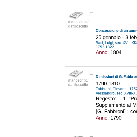
manoscritto/
dattiloscritto
25 gennaio - 3 fe
Baci, Luigi, sec. XVIII-XI
1752-1822
...
Anno:
1804
Dimissioni di G. Fabbron
manoscritto/
1790-1810
dattiloscritto
Fabbroni, Giovanni, 17
Alessandro, sec. XVIII-X
Regesto: -- 1. "Pr
Supplemento al Mus
[G. Fabbroni] ; co
Anno:
1790